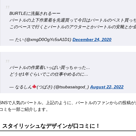
BURTLEに洗脳されるーー
バートルの上下作業着を先週買って今日はバートルのベスト買っ
このペースで行くとバートルのアウターとかバートルの安靴とか
— たい (@xmgD0OgYc5sA1D1)
December 24, 2020
バートルの作業着いっぱい買っちゃった…
どうせ1年ぐらいでこの仕事やめるのに…
— なるしん
(つばさ) (@tsubasaisgod_)
August 22, 2022
SNSで人気のバートル。上記のように、バートルのファンからの投稿
コミを一部ご紹介します。
スタイリッシュなデザインが口コミに！