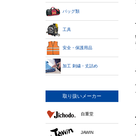
バッグ類
工具
安全・保護用品
加工 刺繍・丈詰め
取り扱いメーカー
自重堂
JAWIN