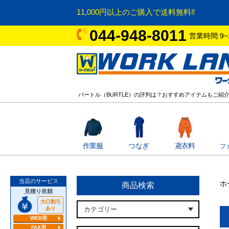
11,000円以上のご購入で送料無料‼
044-948-8011
営業時間:9~
バートル（BURTLE）の評判は？おすすめアイテムもご紹介 
作業服
つなぎ
鳶衣料
フ
当店のサービス
ホ
商品検索
見積り依頼
大口割引
あり
WEB用
FAX用