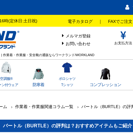
16時(定休日:土日祝)
電子カタログ
｜
FAXでご注文
メルマガ登録
お支払方法
お問い合わせ
| 作業着・作業服・安全靴の通販ならワークランド/WORKLAND
空調服®
ポロシャツ
防寒着
コンプレッション
ァン付ウェア
Tシャツ
ーム
作業着・作業服関連コラム一覧
バートル（BURTLE）の
バートル（BURTLE）の評判は？おすすめアイテムもご紹介