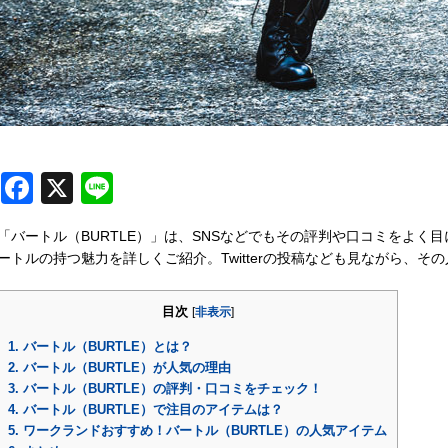
F
X
Li
a
n
「バートル（BURTLE）」は、SNSなどでもその評判や口コミをよ
c
e
ートルの持つ魅力を詳しくご紹介。Twitterの投稿なども見ながら、そ
e
b
目次
[
非表示
]
o
1.
バートル（BURTLE）とは？
2.
バートル（BURTLE）が人気の理由
o
3.
バートル（BURTLE）の評判・口コミをチェック！
k
4.
バートル（BURTLE）で注目のアイテムは？
5.
ワークランドおすすめ！バートル（BURTLE）の人気アイテム