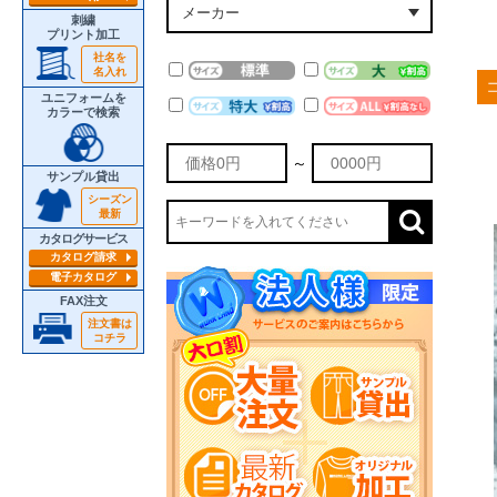
刺繍
プリント加工
社名を
名入れ
ユニフォームを
カラーで検索
～
サンプル貸出
シーズン
最新
カタログサービス
カタログ請求
電子カタログ
FAX注文
注文書は
コチラ