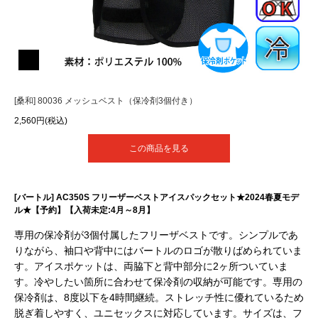
[桑和] 80036 メッシュベスト（保冷剤3個付き）
2,560円(税込)
この商品を見る
[バートル] AC350S フリーザーベストアイスパックセット★2024春夏モデ
ル★【予約】【入荷未定:4月～8月】
専用の保冷剤が3個付属したフリーザベストです。シンプルであ
りながら、袖口や背中にはバートルのロゴが散りばめられていま
す。アイスポケットは、両脇下と背中部分に2ヶ所ついていま
す。冷やしたい箇所に合わせて保冷剤の収納が可能です。専用の
保冷剤は、8度以下を4時間継続。ストレッチ性に優れているため
脱ぎ着しやすく、ユニセックスに対応しています。サイズは、フ