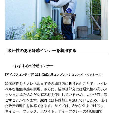
吸汗性のある冷感インナーを着用する
・おすすめの冷感インナー
[アイズフロンティア] 211 接触冷感コンプレッションハイネックシャツ
冷感鉱物をナノレベルまで砕き繊維内に折り込むことで、ハイレ
ベルな接触冷感を実現。さらに、脇や裾部分には通気性の高いメ
ッシュに編み込んだ冷感素材を使用しているため、より快適に過
ごすことができます。繊維には特殊加工を施しているため、優れ
た吸汗速乾性を体感できます。サイズは、SからXLまで対応し、
ネイビー、ブラック、ホワイト、ディープグレーの4色展開で