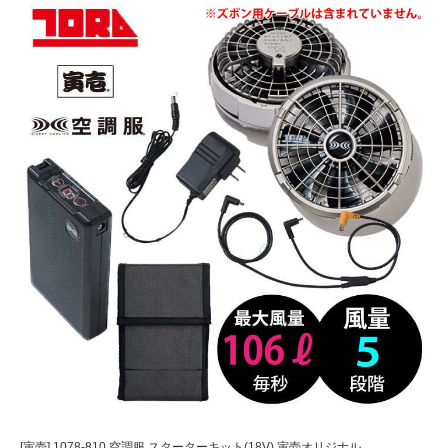
[寅壱] 1078-810 空調服 スターターキット(18V) 寅壱オリジナル