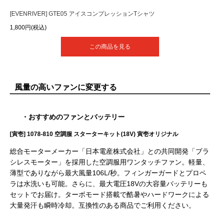
[EVENRIVER] GTE05 アイスコンプレッションTシャツ
1,800円(税込)
この商品を見る
風量の高いファンに変更する
・おすすめのファンとバッテリー
[寅壱] 1078-810 空調服 スターターキット(18V) 寅壱オリジナル
総合モーターメーカー「日本電産株式会社」との共同開発「ブラ
シレスモーター」を採用した空調服用ワンタッチファン。軽量、
薄型でありながら最大風量106L/秒。フィンガーガードとプロペ
ラは水洗いも可能。さらに、最大電圧18Vの大容量バッテリーも
セットでお届け。ターボモード搭載で酷暑やハードワークによる
大量発汗も瞬時冷却。互換性のある商品でご利用ください。