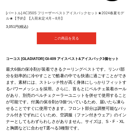
[バートル] AC350S フリーザーベストアイスパックセット★2024春夏モデ
ル★【予約】【入荷未定:4月～8月】
3,051円(税込)
この商品を見る
コーコス [GLADIATOR] GI-409 アイスベスト&アイスパック3個セット
最大6個の保冷剤が装着できるクーリングベストです。リンパ部
分を効率的に冷やすことで酷暑の中でも快適に過ごすことができ
ます。素材には、ストレッチ性が高く身体にしっかりフィットす
るパワーメッシュを採用。さらに、首もとにペルチェ装着ホール
があり、別売のペルチェクーラーユニットを併せて使用すること
が可能です。付属の保冷剤が3個ついているため、届いたら凍ら
せることですぐに使用できます。フロント部分は調整可能なバッ
クル付きでずれにくいため、空調服（ファン付きウェア）のイン
ナーとしてもわずらわしさがありません。サイズは、S・F・XL
と胸囲などに合わせT選べる3種類です。