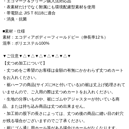
・エコマーク＆グリーン購入法対応品
・表素材だけでなく附属にも環境配慮型素材を使用
・帯電防止 JIS T 8118に適合
・消臭・抗菌
■素材・仕様
素材：エコディアボディーフィールドビー（伸長率12％）
混率：ポリエステル100%
▼ご注意▼△▼△▼△▼△▼△▼△▼
【丈つめ加工について】
・丈つめをご希望のお客様は金額の有無にかかわらず丈つめカート
をお入れください。
・裾ハーフの商品(サイズにHと付いている)の裾は丈上げ処理されて
いませんので、ご入用の際は丈つめカートをお入れください。
・生地の分厚いものや、裾にゴムやアジャスターが付いている商
品、または持ち込み商品は丈つめ出来ません。
・加工前の股下の長さによっては、丈つめ後の商品に縫い目の針穴
が残る場合がございますのでご了承ください。
・裾にゴム通し用ホール等がある場合はホールがなくなります。