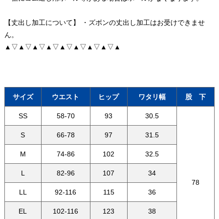
【丈出し加工について】 ・ズボンの丈出し加工はお受けできませ
ん。
▲▽▲▽▲▽▲▽▲▽▲▽▲▽▲▽▲
サイズ
ウエスト
ヒップ
ワタリ幅
股 下
SS
58-70
93
30.5
S
66-78
97
31.5
M
74-86
102
32.5
L
82-96
107
34
78
LL
92-116
115
36
EL
102-116
123
38