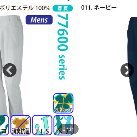
2
/
14