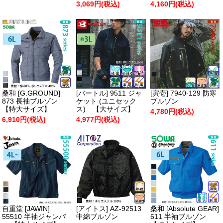
3,069円(税込)
4,160円(税込)
桑和 [G.GROUND]
[バートル] 9511 ジャ
[寅壱] 7940-129 防寒
873 長袖ブルゾン
ケット (ユニセック
ブルゾン
【特大サイズ】
ス) 【大サイズ】
4,780円(税込)
6,910円(税込)
4,977円(税込)
自重堂 [JAWIN]
[アイトス] AZ-92513
桑和 [Absolute GEAR]
55510 半袖ジャンパ
中綿ブルゾン
611 半袖ブルゾン