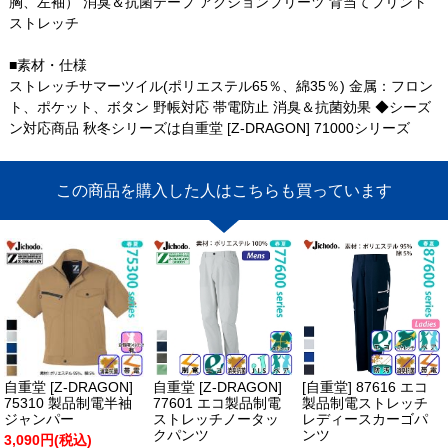
胸、左袖） 消臭＆抗菌テープ アクションプリーツ 背当てプリント
ストレッチ
■素材・仕様
ストレッチサマーツイル(ポリエステル65％、綿35％) 金属：フロン
ト、ポケット、ボタン 野帳対応 帯電防止 消臭＆抗菌効果 ◆シーズ
ン対応商品 秋冬シリーズは自重堂 [Z-DRAGON] 71000シリーズ
この商品を購入した人はこちらも買っています
自重堂 [Z-DRAGON]
自重堂 [Z-DRAGON]
[自重堂] 87616 エコ
75310 製品制電半袖
77601 エコ製品制電
製品制電ストレッチ
ジャンパー
ストレッチノータッ
レディースカーゴパ
クパンツ
ンツ
3,090円(税込)