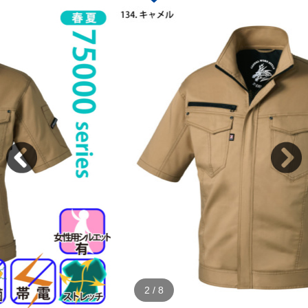
2
/
8