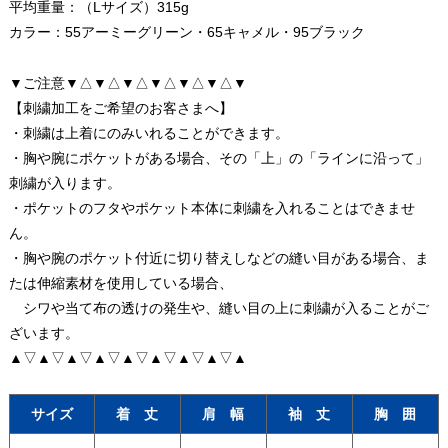
平均重量：（Lサイズ）315g
カラー：55アーミーグリーン・65キャメル・95ブラック
▼ご注意▼△▼△▼△▼△▼△▼△▼
【刺繍加工をご希望のお客さまへ】
・刺繍は上着にのみいれることができます。
・胸や腕にポケットがある場合、その「上」の「ラインに沿って」
刺繍が入ります。
・ポケットのフタやポケット本体に刺繍を入れることはできませ
ん。
・胸や腕のポケット付近に切り替えしなどの縫い目がある場合、ま
たは伸縮素材を使用している場合、
シワや当て布の透けの発生や、縫い目の上に刺繍が入ることがご
ざいます。
▲▽▲▽▲▽▲▽▲▽▲▽▲▽▲▽▲
サイズ
着 丈
肩 幅
袖 丈
胸 囲