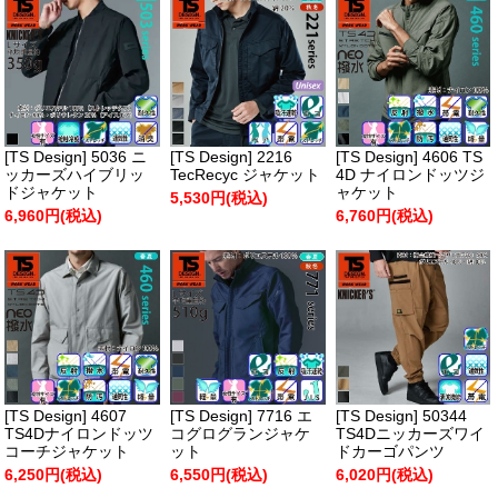
[TS Design] 5036 ニ
[TS Design] 2216
[TS Design] 4606 TS
ッカーズハイブリッ
TecRecyc ジャケット
4D ナイロンドッツジ
ドジャケット
ャケット
5,530円(税込)
6,960円(税込)
6,760円(税込)
[TS Design] 4607
[TS Design] 7716 エ
[TS Design] 50344
TS4Dナイロンドッツ
コグログランジャケ
TS4Dニッカーズワイ
コーチジャケット
ット
ドカーゴパンツ
6,250円(税込)
6,550円(税込)
6,020円(税込)