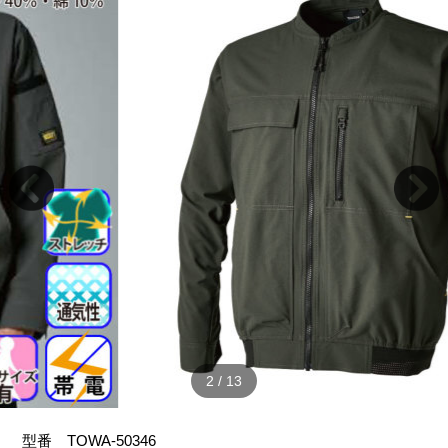
2
/
13
型番
TOWA-50346