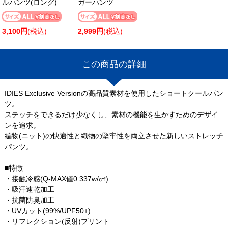
ルパンツ(ロング)
ガーパンツ
3,100円
(税込)
2,999円
(税込)
この商品の詳細
IDIES Exclusive Versionの高品質素材を使用したショートクールパン
ツ。
ステッチをできるだけ少なくし、素材の機能を生かすためのデザイ
ンを追求。
編物(ニット)の快適性と織物の堅牢性を両立させた新しいストレッチ
パンツ。
■特徴
・接触冷感(Q-MAX値0.337w/㎠)
・吸汗速乾加工
・抗菌防臭加工
・UVカット(99%/UPF50+)
・リフレクション(反射)プリント