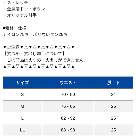
・ストレッチ
・金属製ドットボタン
・オリジナル引手
■素材・仕様
ナイロン75％・ポリウレタン25％
▼ご注意▼△▼△▼△▼△▼△▼△▼
【丈つめ・丈出し加工について】
・この商品は丈つめ・丈出しができません。
▲▽▲▽▲▽▲▽▲▽▲▽▲▽▲▽▲
サイズ
ウエスト
股 下
S
70～80
24
M
76～86
25
L
82～92
25
LL
88～98
25