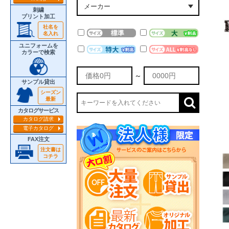
刺繍
プリント加工
社名を
名入れ
ユニフォームを
カラーで検索
～
サンプル貸出
シーズン
最新
カタログサービス
カタログ請求
電子カタログ
FAX注文
注文書は
コチラ