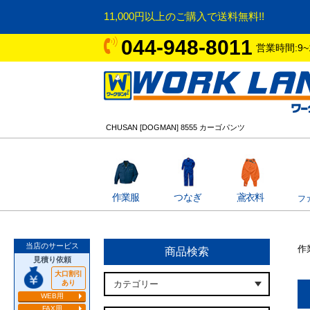
11,000円以上のご購入で送料無料!!
044-948-8011
営業時間:9~
CHUSAN [DOGMAN] 8555 カーゴパンツ
作業服
つなぎ
鳶衣料
フ
当店のサービス
作
商品検索
見積り依頼
大口割引
あり
WEB用
FAX用