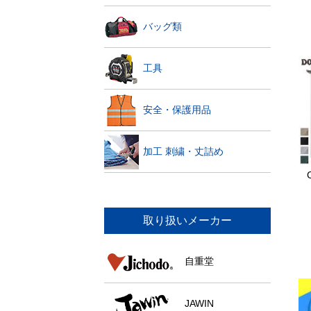
バッグ類
工具
安全・保護用品
加工 刺繍・丈詰め
取り扱いメーカー
自重堂
JAWIN