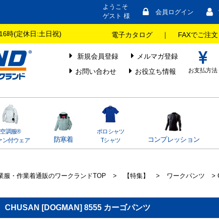
ようこそ
会員ログイン
ゲスト 様
16時(定休日:土日祝)
電子カタログ
｜
FAXでご注文
新規会員登録
メルマガ登録
お支払方法
お問い合わせ
お役立ち情報
空調服®
ポロシャツ
防寒着
コンプレッション
ァン付ウェア
Tシャツ
業服・作業着通販のワークランドTOP
>
【特集】
>
ワークパンツ
> 
CHUSAN [DOGMAN] 8555 カーゴパンツ