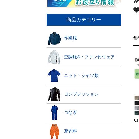
商品カテゴリー
他
作業服
空調服®・ファン付ウェア
ニット・シャツ類
コンプレッション
つなぎ
C
鳶衣料