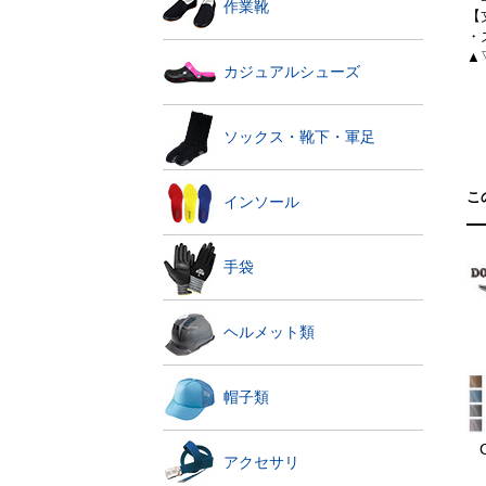
作業靴
【
・
▲
カジュアルシューズ
ソックス・靴下・軍足
こ
インソール
手袋
ヘルメット類
帽子類
アクセサリ