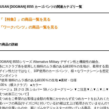
HUSAN [DOGMAN] 8555 カーゴパンツの関連カテゴリ一覧
「【特集】」の商品一覧を見る
「ワークパンツ」の商品一覧を見る
の商品の詳細
OGMAN] 8555シリーズ Alternative Military デザイン性と機能性の融合。
糸にスクラブ糸を使用した独特のムラ感のある綿100％の生地が、着用する
ザイン性だけではなく、10P使用のカーゴパンツ、様々なワークシーンを想
ワンポイント
0P使用 独特のムラ感のある綿100％の生地 ■素材・仕様
100％（横スクラブ） ●カラー
1.ベージュ 19.クロ 26.シルバー 59.ハンターグリーン ▼ご注意▼△▼△▼
丈つめ加工について】
丈つめをご希望のお客様は金額の有無にかかわらず丈つめカートをお入れく
裾ハーフの商品(サイズにHと付いている)の裾は丈上げ処理されていません
生地の分厚いものや、裾にゴムやアジャスターが付いている商品、または持