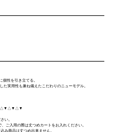
度に個性を引き立てる。
定した実用性も兼ね備えたこだわりのニューモデル。
△▼△▼△▼△▼
ださい。
ので、ご入用の際は丈つめカートをお入れください。
ち込み商品は丈つめ出来ません。