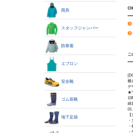
C
雨具
スタッフジャンパー
防寒着
こ
エプロン
[D
横
安全靴
デ
★
1
ゴム長靴
綿
0
【
地下足袋
・
・
・