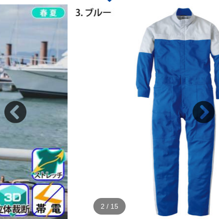
2
/
15