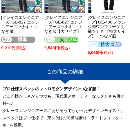
[グレイスエンジニア
[グレイスエンジニア
[グレイスエンジニア
ーズ] GE-827 エンジ
ーズ] GE-827 エンジ
ーズ] GE-430 メラン
ニアーズツナギ・つ
ニアーズツナギ・つ
ジ調ワンプリーツ長
なぎ服
なぎ服【大サイズ】
袖ツナギ 【特大サイ
ズ】・つなぎ服
9,210円
(税込)
9,540円
(税込)
5,060円
(税込)
この商品の詳細
プロ仕様スペックのレトロモダンデザインつなぎ服！
どこか懐かしさがりつつも、現代風スポーティーなモダンさも併せ
持った
グレースエンジニアーズにありそうでなかったデザインテイスト。
スペックはプロ仕様で、東レ(株)の高機能素材「ライトフィックス
®」を採用、