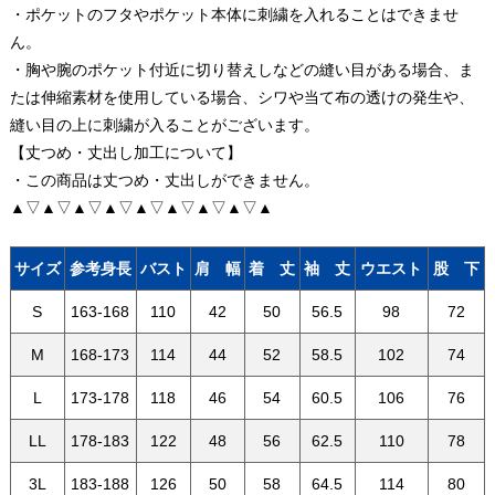
・ポケットのフタやポケット本体に刺繍を入れることはできませ
ん。
・胸や腕のポケット付近に切り替えしなどの縫い目がある場合、ま
たは伸縮素材を使用している場合、シワや当て布の透けの発生や、
縫い目の上に刺繍が入ることがございます。
【丈つめ・丈出し加工について】
・この商品は丈つめ・丈出しができません。
▲▽▲▽▲▽▲▽▲▽▲▽▲▽▲▽▲
サイズ
参考身長
バスト
肩 幅
着 丈
袖 丈
ウエスト
股 下
S
163-168
110
42
50
56.5
98
72
M
168-173
114
44
52
58.5
102
74
L
173-178
118
46
54
60.5
106
76
LL
178-183
122
48
56
62.5
110
78
3L
183-188
126
50
58
64.5
114
80