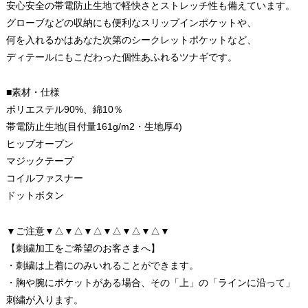
安心安全の帯電防止生地で軽快さとストレッチ性も備えています。
グローブなどの収納にも便利なスリップインポケットや、
何を入れるかはあなた次第のシークレットポケットなど、
ディテールにもこだわった個性あふれるツナギです。
■素材・仕様
ポリエステル90%、綿10％
帯電防止生地(目付量161g/m2・生地厚4)
ヒップオープン
マジックテープ
コイルファスナー
ドットボタン
▼ご注意▼△▼△▼△▼△▼△▼△▼
【刺繍加工をご希望のお客さまへ】
・刺繍は上着にのみいれることができます。
・胸や腕にポケットがある場合、その「上」の「ラインに沿って」
刺繍が入ります。