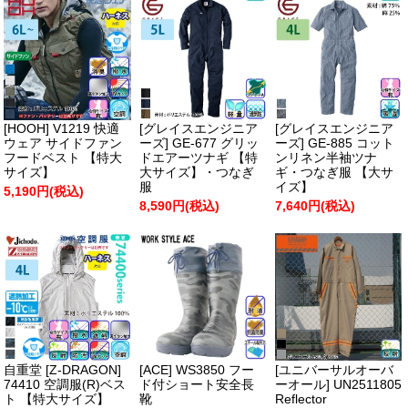
[HOOH] V1219 快適
[グレイスエンジニア
[グレイスエンジニア
ウェア サイドファン
ーズ] GE-677 グリッ
ーズ] GE-885 コット
フードベスト 【特大
ドエアーツナギ 【特
ンリネン半袖ツナ
サイズ】
大サイズ】・つなぎ
ギ・つなぎ服 【大サ
服
イズ】
5,190円(税込)
8,590円(税込)
7,640円(税込)
自重堂 [Z-DRAGON]
[ACE] WS3850 フー
[ユニバーサルオーバ
74410 空調服(R)ベス
ド付ショート安全長
ーオール] UN2511805
ト 【特大サイズ】
靴
Reflector