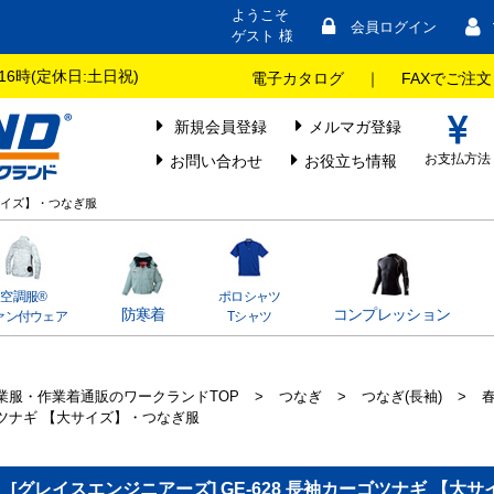
ようこそ
会員ログイン
ゲスト 様
16時(定休日:土日祝)
電子カタログ
｜
FAXでご注文
新規会員登録
メルマガ登録
お支払方法
お問い合わせ
お役立ち情報
大サイズ】・つなぎ服
空調服®
ポロシャツ
防寒着
コンプレッション
ァン付ウェア
Tシャツ
業服・作業着通販のワークランドTOP
>
つなぎ
>
つなぎ(長袖)
>
ツナギ 【大サイズ】・つなぎ服
[グレイスエンジニアーズ] GE-628 長袖カーゴツナギ 【大