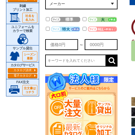
刺繍
プリント加工
社名を
名入れ
ユニフォームを
カラーで検索
～
サンプル貸出
シーズン
最新
カタログサービス
カタログ請求
電子カタログ
FAX注文
注文書は
コチラ