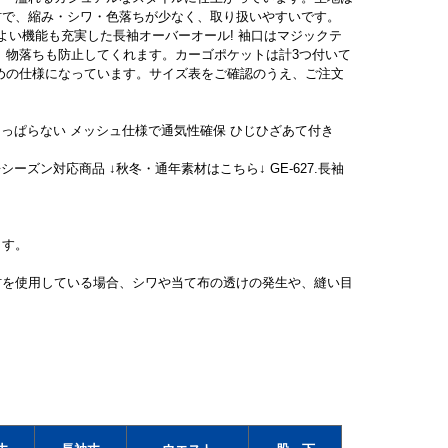
材で、縮み・シワ・色落ちが少なく、取り扱いやすいです。
よい機能も充実した長袖オーバーオール! 袖口はマジックテ
、物落ちも防止してくれます。カーゴポケットは計3つ付いて
めの仕様になっています。サイズ表をご確認のうえ、ご注文
つっぱらない メッシュ仕様で通気性確保 ひじひざあて付き
◆シーズン対応商品 ↓秋冬・通年素材はこちら↓ GE-627.長袖
ます。
材を使用している場合、シワや当て布の透けの発生や、縫い目