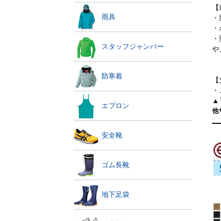
【
雨具
・
・
・
スタッフジャンパー
や
防寒着
【
・
▲
エプロン
他
安全靴
ゴム長靴
地下足袋