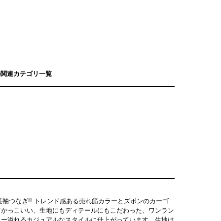
服の関連カテゴリ一覧
した長袖つなぎ!! トレンド感ある売れ筋カラーとズボンのカーゴ
てかっこいい、生地にもディテールにもこだわった、ワンラン
ィー溢れるカジュアルなスタイルに仕上がっています。生地は