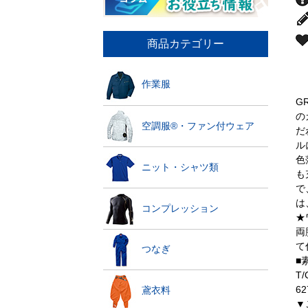
商品カテゴリー
作業服
G
の
空調服®・ファン付ウェア
だ
ル
色
ニット・シャツ類
も
で
は
コンプレッション
★
両
て
つなぎ
■
T
6
鳶衣料
▼