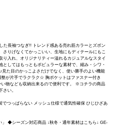
重視した長袖つなぎ!! トレンド感ある売れ筋カラーとズボン
、さりげなくてかっこいい、生地にもディテールにもこ
取り入れ、オリジナリティー溢れるカジュアルなスタイ
地としてはもっともポピュラーな素材で、縮み・シワ・
い♪見た目のかっこよさだけでなく、使い勝手のよい機能
調整が片手でラクラク☆ 胸ポケットはファスナー付き
かい物なども収納出来るので便利です。 ※コチラの商品
下さい。
製でつっぱらない メッシュ仕様で通気性確保 ひじひざあ
薄い」 ◆シーズン対応商品 ↓秋冬・通年素材はこちら↓ GE-