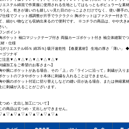
リエステル綿混で作業服に使用される生地としてはもっともポピュラーな素
のうえ、乾きが速いのも嬉しい♪見た目のかっこよさだけでなく、使い勝手の
プ仕様でフィット感調整が片手でラクラク☆ 胸ポケットはファスナー付きで
て、細かい物なども収納出来るので便利です。 ※コチラの商品は、やや大き
さい。
ワンポイント
胸ポケット 袖口マジックテープ付き 両脇カーゴポケット付き 袖立体縫製で
素材・仕様
/C(ポリエステル65％ 綿35％) 吸汗速乾性 【春夏素材】 生地の厚さ「薄い」 
ーゴツナギ
ご注意▼△▼△▼△▼△▼△▼△▼
刺繍加工をご希望のお客さまへ】
胸や腕にポケットがある場合、その「上」の「ラインに沿って」刺繍が入り
ポケットのフタやポケット本体に刺繍を入れることはできません。
胸や腕のポケット付近に切り替えしなどの縫い目がある場合、または伸縮素
上に刺繍が入ることがございます。
丈つめ・丈出し加工について】
この商品は丈つめ・丈出しができません。
▽▲▽▲▽▲▽▲▽▲▽▲▽▲▽▲