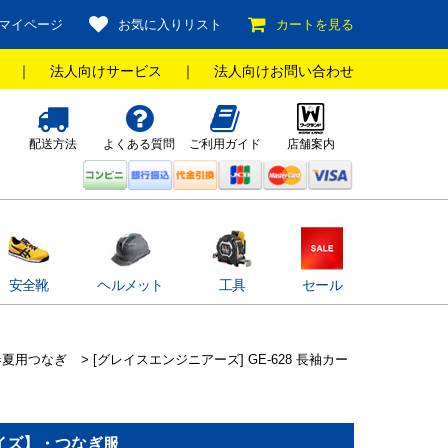
マイページ
お気に入りリスト
カートを見る
｜
法人向けサービス
｜
法人向けお問い合わせ
配送方法
よくある質問
ご利用ガイド
店舗案内
安全靴
ヘルメット
工具
セール
春夏用つなぎ
> [グレイスエンジニアーズ] GE-628 長袖カー
サイズ】・つなぎ服