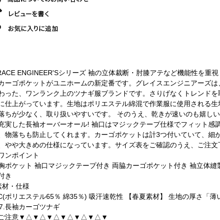
RACE ENGINEER'Sシリーズ 袖の立体裁断・肘膝アテなど機能性を
カーゴポケットがユニホームの新定番です。グレイスエンジニアーズは
わった、ワンランク上のツナギ服ブランドです。さりげなくトレンドを
に仕上がっています。生地はポリエステル綿混で作業服に使用される生
落ちが少なく、取り扱いやすいです。 そのうえ、乾きが速いのも嬉し
充実した長袖オーバーオール! 袖口はマジックテープ仕様でフィット感
、物落ちも防止してくれます。カーゴポケットは計3つ付いていて、細
、やや大きめの仕様になっています。サイズ表をご確認のうえ、ご注文
ワンポイント
胸ポケット 袖口マジックテープ付き 両脇カーゴポケット付き 袖立体縫
付き
素材・仕様
/C(ポリエステル65％ 綿35％) 吸汗速乾性 【春夏素材】 生地の厚さ「
27.長袖カーゴツナギ
ご注意▼△▼△▼△▼△▼△▼△▼