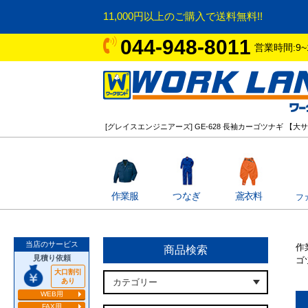
11,000円以上のご購入で送料無料!!
044-948-8011
営業時間:9~
[グレイスエンジニアーズ] GE-628 長袖カーゴツナギ 【
作業服
つなぎ
鳶衣料
フ
当店のサービス
作
商品検索
見積り依頼
ゴ
大口割引
あり
WEB用
FAX用