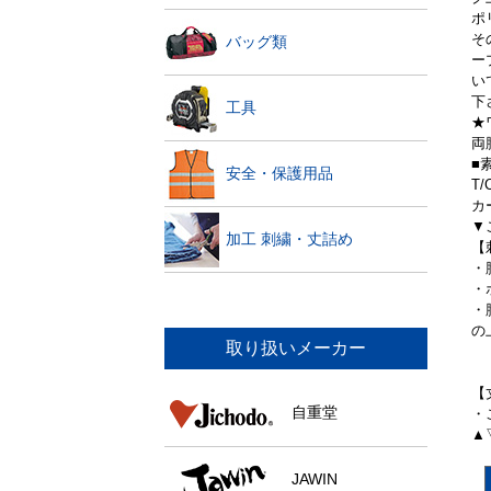
ポ
そ
バッグ類
ー
い
下
工具
★
両
■
安全・保護用品
T
カ
▼
加工 刺繍・丈詰め
【
・
・
・
の
取り扱いメーカー
【
自重堂
・
▲
JAWIN