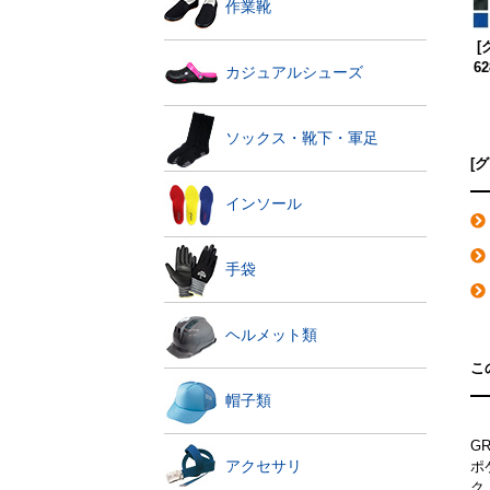
作業靴
[
6
カジュアルシューズ
ソックス・靴下・軍足
[
インソール
手袋
ヘルメット類
こ
帽子類
G
アクセサリ
ポ
ク