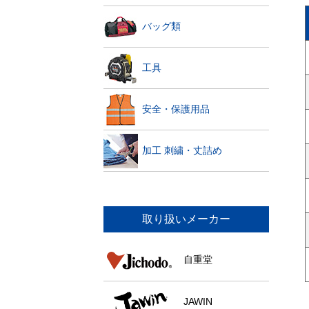
バッグ類
工具
安全・保護用品
加工 刺繍・丈詰め
取り扱いメーカー
自重堂
JAWIN