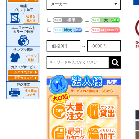
刺繍
プリント加工
社名を
名入れ
ユニフォームを
カラーで検索
～
サンプル貸出
シーズン
最新
カタログサービス
カタログ請求
電子カタログ
FAX注文
注文書は
コチラ