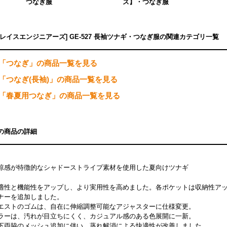
つなぎ服
ズ】・つなぎ服
グレイスエンジニアーズ] GE-527 長袖ツナギ・つなぎ服の関連カテゴリ一覧
「つなぎ」の商品一覧を見る
「つなぎ(長袖)」の商品一覧を見る
「春夏用つなぎ」の商品一覧を見る
の商品の詳細
涼感が特徴的なシャドーストライプ素材を使用した夏向けツナギ
適性と機能性をアップし、より実用性を高めました。各ポケットは収納性ア
ナーを追加しました。
エストのゴムは、自在に伸縮調整可能なアジャスターに仕様変更。
ラーは、汚れが目立ちにくく、カジュアル感のある色展開に一新。
下両脇のメッシュ追加に伴い、蒸れ解消による快適性が改善しました。