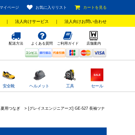
マイページ
お気に入りリスト
カートを見る
｜
法人向けサービス
｜
法人向けお問い合わせ
配送方法
よくある質問
ご利用ガイド
店舗案内
安全靴
ヘルメット
工具
セール
春夏用つなぎ
> [グレイスエンジニアーズ] GE-527 長袖ツナ