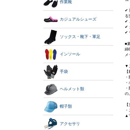
作業靴
✔
る
カジュアルシューズ
✔
✔
✔
ソックス・靴下・軍足
■
綿
インソール
メ
▼
手袋
【
・
・
・
ヘルメット類
の
【
帽子類
・
▲
アクセサリ