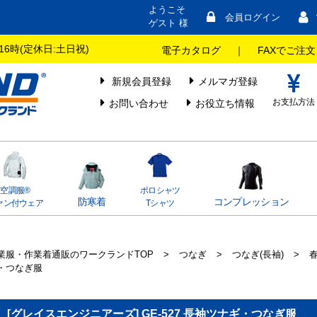
ようこそ
会員ログイン
ゲスト 様
16時(定休日:土日祝)
電子カタログ
｜
FAXでご注文
新規会員登録
メルマガ登録
お支払方法
お問い合わせ
お役立ち情報
空調服®
ポロシャツ
防寒着
コンプレッション
ァン付ウェア
Tシャツ
業服・作業着通販のワークランドTOP
>
つなぎ
>
つなぎ(長袖)
>
・つなぎ服
[グレイスエンジニアーズ] GE-527 長袖ツナギ・つなぎ服