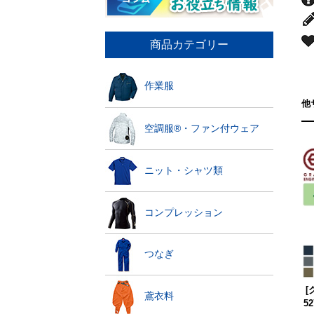
商品カテゴリー
作業服
他
空調服®・ファン付ウェア
ニット・シャツ類
コンプレッション
つなぎ
[
鳶衣料
5