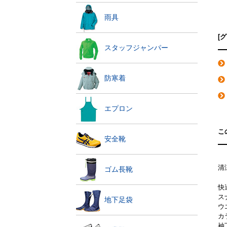
雨具
[
スタッフジャンパー
防寒着
エプロン
こ
安全靴
清
ゴム長靴
快
ス
地下足袋
ウ
カ
袖