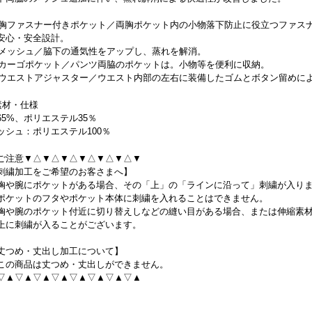
 胸ファスナー付きポケット／両胸ポケット内の小物落下防止に役立つファス
安心・安全設計。
 メッシュ／脇下の通気性をアップし、蒸れを解消。
 カーゴポケット／パンツ両脇のポケットは。小物等を便利に収納。
 ウエストアジャスター／ウエスト内部の左右に装備したゴムとボタン留めに
素材・仕様
65%、ポリエステル35％
ッシュ：ポリエステル100％
ご注意▼△▼△▼△▼△▼△▼△▼
刺繍加工をご希望のお客さまへ】
胸や腕にポケットがある場合、その「上」の「ラインに沿って」刺繍が入り
ポケットのフタやポケット本体に刺繍を入れることはできません。
胸や腕のポケット付近に切り替えしなどの縫い目がある場合、または伸縮素
上に刺繍が入ることがございます。
丈つめ・丈出し加工について】
この商品は丈つめ・丈出しができません。
▽▲▽▲▽▲▽▲▽▲▽▲▽▲▽▲