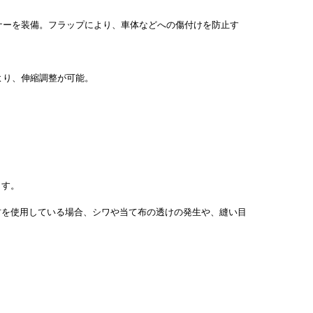
ナーを装備。フラップにより、車体などへの傷付けを防止す
より、伸縮調整が可能。
ます。
材を使用している場合、シワや当て布の透けの発生や、縫い目