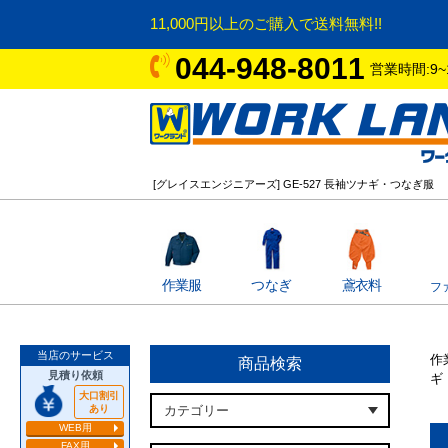
11,000円以上のご購入で送料無料!!
044-948-8011
営業時間:9~
[グレイスエンジニアーズ] GE-527 長袖ツナギ・つなぎ服
作業服
つなぎ
鳶衣料
フ
当店のサービス
作
商品検索
見積り依頼
ギ
大口割引
あり
WEB用
FAX用