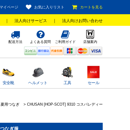
マイページ
お気に入りリスト
カートを見る
｜
法人向けサービス
｜
法人向けお問い合わせ
配送方法
よくある質問
ご利用ガイド
店舗案内
安全靴
ヘルメット
工具
セール
春夏用つなぎ
> CHUSAN [HOP-SCOT] 9310 コスパレディー
ギ・つなぎ服