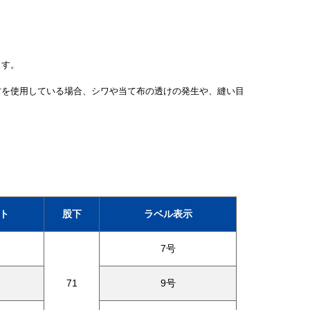
ます。
材を使用している場合、シワや当て布の透けの発生や、縫い目
ト
股下
ラベル表示
7号
71
9号