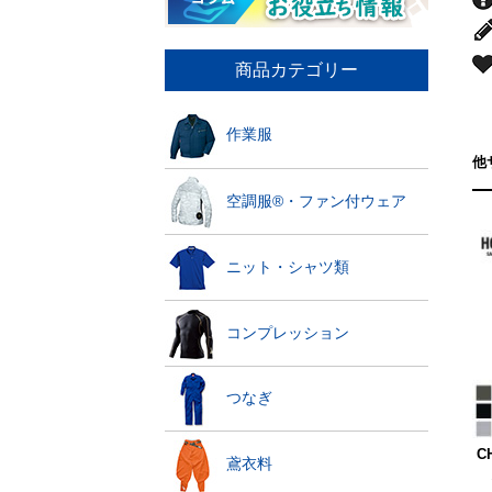
商品カテゴリー
作業服
他
空調服®・ファン付ウェア
ニット・シャツ類
コンプレッション
つなぎ
C
鳶衣料