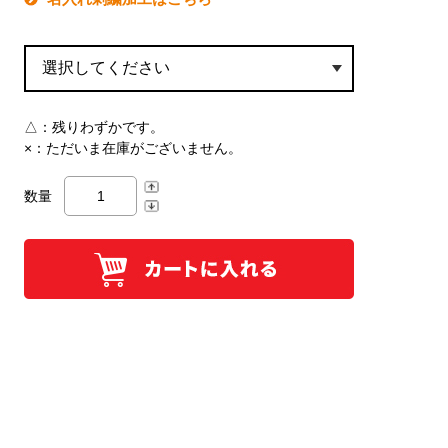
△：
残りわずかです。
×：
ただいま在庫がございません。
数量