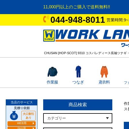
11,000円以上のご購入で送料無料!!
044-948-8011
営業時間:9~
CHUSAN [HOP-SCOT] 9310 コスパレディース長袖ツナ
作業服
つなぎ
鳶衣料
フ
当店のサービス
作
商品検索
見積り依頼
ス
大口割引
あり
WEB用
FAX用