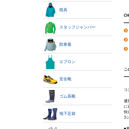
雨具
C
スタッフジャンパー
防寒着
エプロン
こ
安全靴
コ
ゴム長靴
通
に
快
地下足袋
3
■