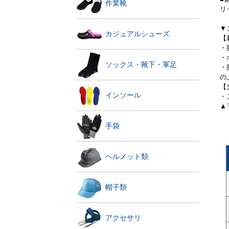
作業靴
リ
▼
カジュアルシューズ
【
・
・
ソックス・靴下・軍足
・
の
【
インソール
・
▲
手袋
ヘルメット類
帽子類
アクセサリ