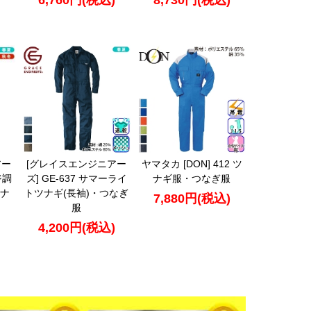
6,760円(税込)
8,730円(税込)
アー
[グレイスエンジニアー
ヤマタカ [DON] 412 ツ
ジ調
ズ] GE-637 サマーライ
ナギ服・つなぎ服
ナ
トツナギ(長袖)・つなぎ
7,880円(税込)
服
4,200円(税込)