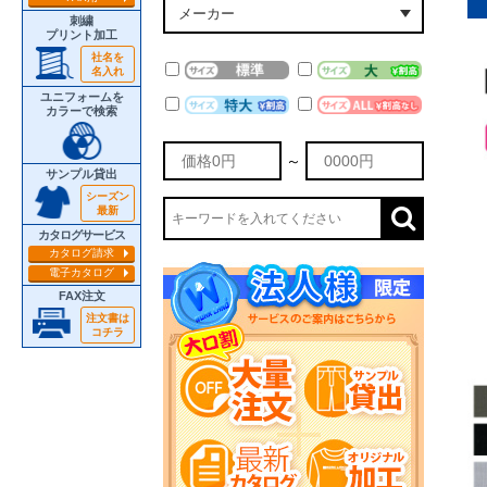
刺繍
プリント加工
社名を
名入れ
ユニフォームを
カラーで検索
～
サンプル貸出
シーズン
最新
カタログサービス
カタログ請求
電子カタログ
FAX注文
注文書は
コチラ