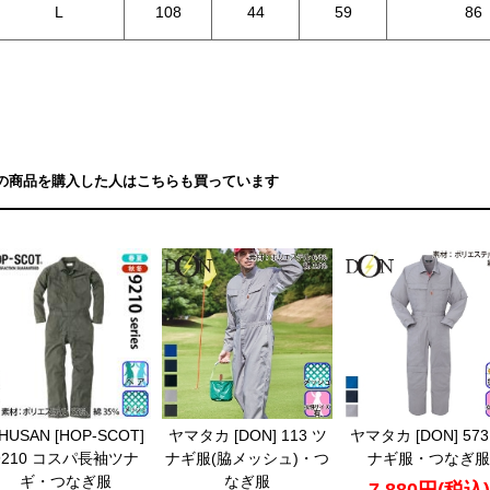
L
108
44
59
86
の商品を購入した人はこちらも買っています
HUSAN [HOP-SCOT]
ヤマタカ [DON] 113 ツ
ヤマタカ [DON] 573
9210 コスパ長袖ツナ
ナギ服(脇メッシュ)・つ
ナギ服・つなぎ服
ギ・つなぎ服
なぎ服