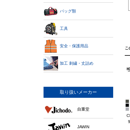
バッグ類
工具
安全・保護用品
こ
加工 刺繍・丈詰め
取り扱いメーカー
自重堂
C
JAWIN