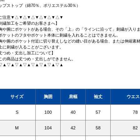
ップストップ（綿70％、ポリエステル30％）
ご注意▼△▼△▼△▼△▼△▼△▼
刺繍加工をご希望のお客さまへ】
胸や腕にポケットがある場合、その「上」の「ラインに沿って」刺繍が入り
ポケットのフタやポケット本体に刺繍を入れることはできません。
胸や腕のポケット付近に切り替えしなどの縫い目がある場合、または伸縮素
上に刺繍が入ることがございます。
丈つめ・丈出し加工について】
この商品は丈つめ・丈出しができません。
▽▲▽▲▽▲▽▲▽▲▽▲▽▲▽▲
サイズ
胸囲
肩幅
袖丈
ウエス
S
100
40
57
78
M
104
42
58
82