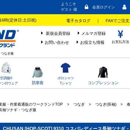
ようこそ
会員ログイン
ゲスト 様
16時(定休日:土日祝)
電子カタログ
｜
FAXでご注文
新規会員登録
メルマガ登録
お支払方法
お問い合わせ
お役立ち情報
ギ・つなぎ服
空調服®
ポロシャツ
防寒着
コンプレッション
ァン付ウェア
Tシャツ
業服・作業着通販のワークランドTOP
>
つなぎ
>
つなぎ(長袖)
>
長袖ツナギ・つなぎ服
CHUSAN [HOP-SCOT] 9310 コスパレディース長袖ツナ