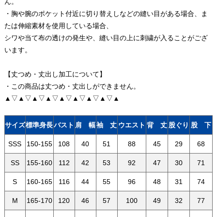
ん。
・胸や腕のポケット付近に切り替えしなどの縫い目がある場合、ま
たは伸縮素材を使用している場合、
シワや当て布の透けの発生や、縫い目の上に刺繍が入ることがござ
います。
【丈つめ・丈出し加工について】
・この商品は丈つめ・丈出しができません。
▲▽▲▽▲▽▲▽▲▽▲▽▲▽▲▽▲
サイズ
標準身長
バスト
肩 幅
袖 丈
ウエスト
背 丈
股ぐり
股 下
SSS
150-155
108
40
51
88
45
29
68
SS
155-160
112
42
53
92
47
30
71
S
160-165
116
44
55
96
48
31
74
M
165-170
120
46
57
100
49
32
77