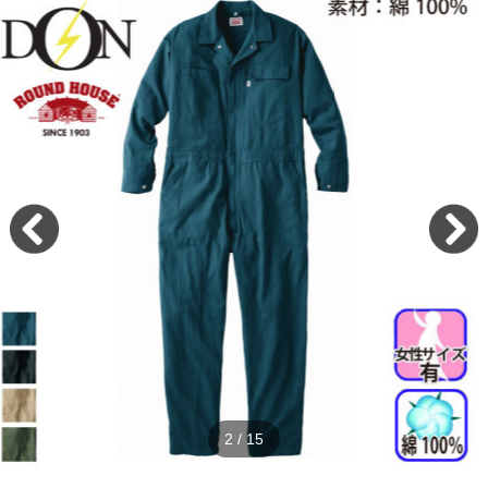
2
/
15