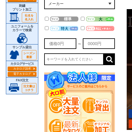
刺繍
プリント加工
社名を
名入れ
ユニフォームを
カラーで検索
～
サンプル貸出
シーズン
最新
カタログサービス
カタログ請求
電子カタログ
FAX注文
注文書は
コチラ