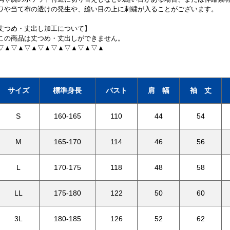
ワや当て布の透けの発生や、縫い目の上に刺繍が入ることがございます。
丈つめ・丈出し加工について】
この商品は丈つめ・丈出しができません。
▽▲▽▲▽▲▽▲▽▲▽▲▽▲▽▲
サイズ
標準身長
バスト
肩 幅
袖 丈
S
160-165
110
44
54
M
165-170
114
46
56
L
170-175
118
48
58
LL
175-180
122
50
60
3L
180-185
126
52
62