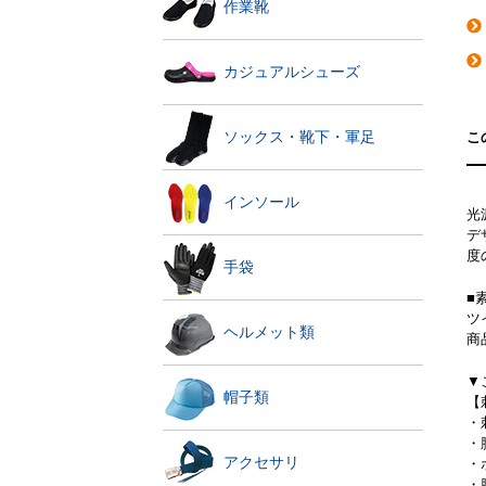
作業靴
カジュアルシューズ
ソックス・靴下・軍足
こ
インソール
光
デ
度
手袋
■
ツ
ヘルメット類
商
▼
帽子類
【
・
・
アクセサリ
・
・