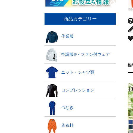
商品カテゴリー
作業服
空調服®・ファン付ウェア
他
ニット・シャツ類
コンプレッション
つなぎ
鳶衣料