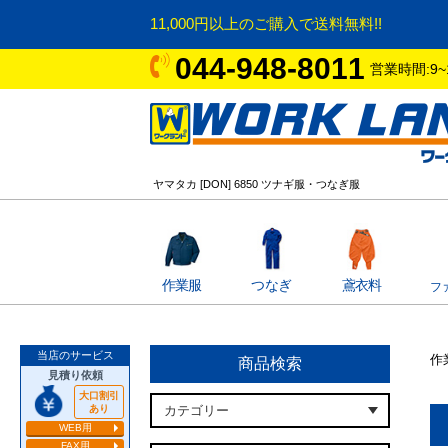
11,000円以上のご購入で送料無料!!
044-948-8011
営業時間:9~
ヤマタカ [DON] 6850 ツナギ服・つなぎ服
作業服
つなぎ
鳶衣料
フ
当店のサービス
作
商品検索
見積り依頼
大口割引
あり
WEB用
FAX用