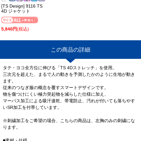
[TS Design] 9116 TS
4D ジャケット
5,840円
(税込)
この商品の詳細
タテ・ヨコ全方位に伸びる「TS 4Dストレッチ」を使用。
三次元を超えた、まるで人の動きを予測したかのように生地が動き
ます。
従来のつなぎ服の概念を覆すスマートデザインです。
物を傷つけにくい極力突起物を減らした仕様に加え、
マーバス加工による吸汗速乾、帯電防止、汚れが付いても落ちやす
いSR加工を付帯しています。
※刺繍加工をご希望の場合、こちらの商品は、左胸のみの刺繍にな
ります。
■素材・仕様