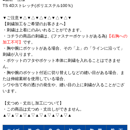
TS 4Dストレッチ(ポリエステル100％)
▼ご注意▼△▼△▼△▼△▼△▼△▼
【刺繍加工をご希望のお客さまへ】
・刺繍は上着にのみいれることができます。
・コチラの商品の刺繍は、(ファスナーポケットがある為)
【右胸への
加工不可】
です。
・胸や腕にポケットがある場合、その「上」の「ラインに沿って」
刺繍が入ります。
・ポケットのフタやポケット本体に刺繍を入れることはできませ
ん。
・胸や腕のポケット付近に切り替えしなどの縫い目がある場合、ま
たは伸縮素材を使用している場合、
シワや当て布の透けの発生や、縫い目の上に刺繍が入ることがござ
います。
【丈つめ・丈出し加工について】
・この商品は丈つめ・丈出しができません。
▲▽▲▽▲▽▲▽▲▽▲▽▲▽▲▽▲