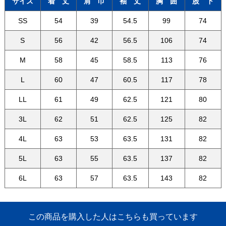
サイズ
着 丈
肩 巾
袖 丈
胸 囲
股 下
SS
54
39
54.5
99
74
S
56
42
56.5
106
74
M
58
45
58.5
113
76
L
60
47
60.5
117
78
LL
61
49
62.5
121
80
3L
62
51
62.5
125
82
4L
63
53
63.5
131
82
5L
63
55
63.5
137
82
6L
63
57
63.5
143
82
この商品を購入した人はこちらも買っています