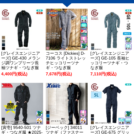
[グレイスエンジニア
コーコス [Dickies] D-
[グレイスエンジニア
ーズ] GE-430 メラン
7106 ライトストレッ
ーズ] GE-105 長袖ヒ
ジ調ワンプリーツ長
チヒッコリーツナ
ッコリーツナギ・つ
袖ツナギ・つなぎ服
ギ・つなぎ服
なぎ服
4,400円(税込)
7,678円(税込)
7,110円(税込)
[寅壱] 9540-501 ツナ
[ジーベック] 34011
[グレイスエンジニア
ギ・つなぎ服 ★2025-
ツナギ（ファスナー
ーズ] GE-675 グリッ