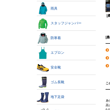
雨具
[
スタッフジャンパー
[
防寒着
エプロン
安全靴
ゴム長靴
こ
地下足袋
カ
高
9