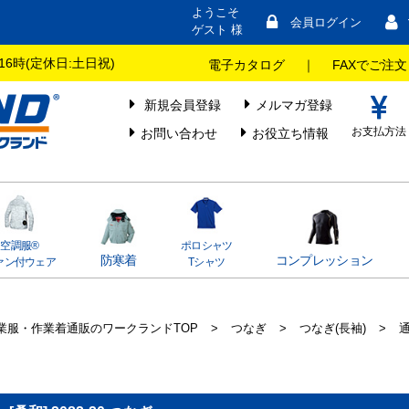
ようこそ
会員ログイン
ゲスト 様
16時(定休日:土日祝)
電子カタログ
｜
FAXでご注文
新規会員登録
メルマガ登録
お支払方法
お問い合わせ
お役立ち情報
空調服®
ポロシャツ
防寒着
コンプレッション
ァン付ウェア
Tシャツ
業服・作業着通販のワークランドTOP
>
つなぎ
>
つなぎ(長袖)
>