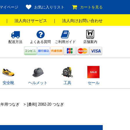
マイページ
お気に入りリスト
カートを見る
｜
法人向けサービス
｜
法人向けお問い合わせ
配送方法
よくある質問
ご利用ガイド
店舗案内
安全靴
ヘルメット
工具
セール
通年用つなぎ
> [桑和] 2082-20 つなぎ