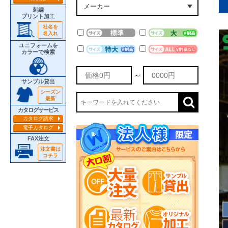
刺繍
プリント加工
社名を
名入れ
ユニフォームを
カラーで検索
～
サンプル貸出
シーズン
最新
カタログサービス
カタログ請求
電子カタログ
FAX注文
注文書は
コチラ