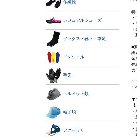
作業靴
特
・
カジュアルシューズ
・
・
・
ソックス・靴下・軍足
■
綿
インソール
金
伸
カ
手袋
〇
〇
ヘルメット類
▼
【
・
帽子類
・
・
・
アクセサリ
ま