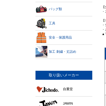
【
バッグ類
・
【
工具
・
・
▲
安全・保護用品
加工 刺繍・丈詰め
取り扱いメーカー
自重堂
JAWIN