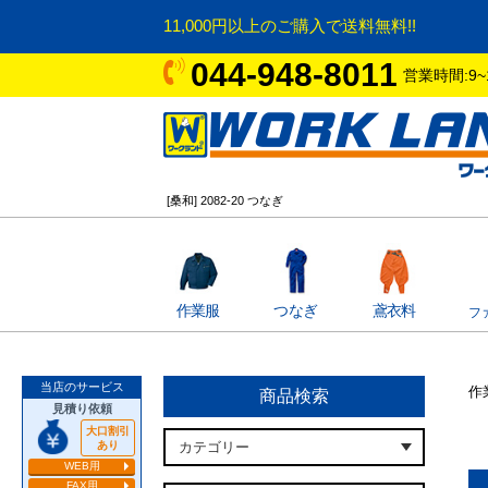
11,000円以上のご購入で送料無料!!
044-948-8011
営業時間:9~
[桑和] 2082-20 つなぎ
作業服
つなぎ
鳶衣料
フ
当店のサービス
作
商品検索
見積り依頼
大口割引
あり
WEB用
FAX用