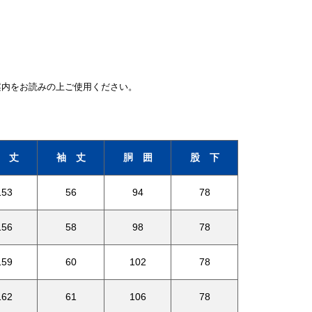
案内をお読みの上ご使用ください。
 丈
袖 丈
胴 囲
股 下
153
56
94
78
156
58
98
78
159
60
102
78
162
61
106
78