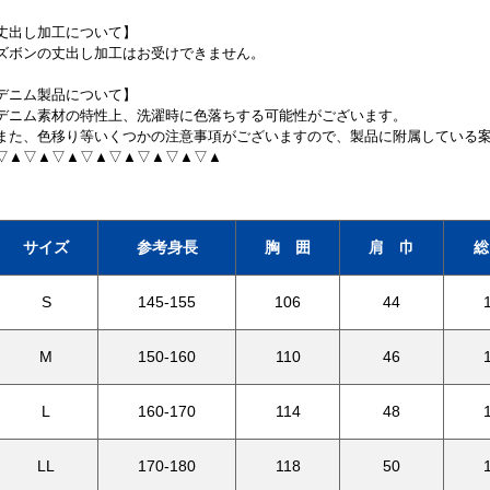
丈出し加工について】
ズボンの丈出し加工はお受けできません。
デニム製品について】
デニム素材の特性上、洗濯時に色落ちする可能性がございます。
また、色移り等いくつかの注意事項がございますので、製品に附属している
▽▲▽▲▽▲▽▲▽▲▽▲▽▲▽▲
サイズ
参考身長
胸 囲
肩 巾
総
S
145-155
106
44
M
150-160
110
46
L
160-170
114
48
LL
170-180
118
50