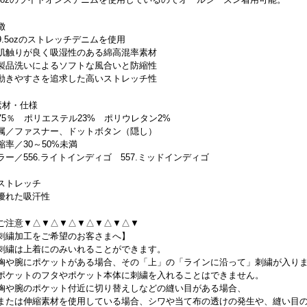
徴
9.5ozのストレッチデニムを使用
肌触りが良く吸湿性のある綿高混率素材
製品洗いによるソフトな風合いと防縮性
動きやすさを追求した高いストレッチ性
素材・仕様
75％ ポリエステル23% ポリウレタン2%
属／ファスナー、ドットボタン（隠し）
縮率／30～50%未満
ラー／556.ライトインディゴ 557.ミッドインディゴ
ストレッチ
優れた吸汗性
ご注意▼△▼△▼△▼△▼△▼△▼
刺繍加工をご希望のお客さまへ】
刺繍は上着にのみいれることができます。
胸や腕にポケットがある場合、その「上」の「ラインに沿って」刺繍が入り
ポケットのフタやポケット本体に刺繍を入れることはできません。
胸や腕のポケット付近に切り替えしなどの縫い目がある場合、
たは伸縮素材を使用している場合、シワや当て布の透けの発生や、縫い目の