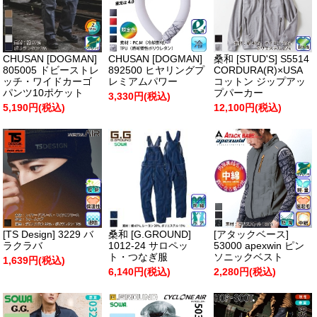
CHUSAN [DOGMAN]
CHUSAN [DOGMAN]
桑和 [STUD'S] S5514
805005 ドビーストレ
892500 ヒヤリングプ
CORDURA(R)×USA
ッチ・ワイドカーゴ
レミアムパワー
コットン ジップアッ
パンツ10ポケット
プパーカー
3,330円(税込)
5,190円(税込)
12,100円(税込)
[TS Design] 3229 バ
桑和 [G.GROUND]
[アタックベース]
ラクラバ
1012-24 サロペッ
53000 apexwin ピン
ト・つなぎ服
ソニックベスト
1,639円(税込)
6,140円(税込)
2,280円(税込)