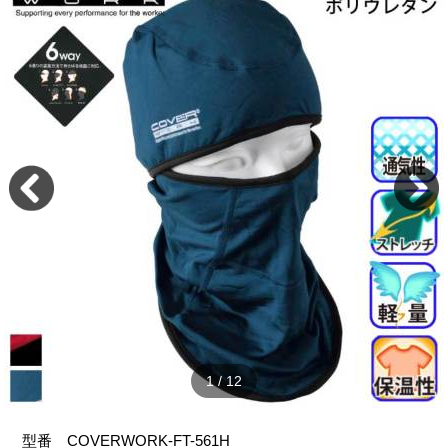
2
/
12
型番
COVERWORK-FT-561H