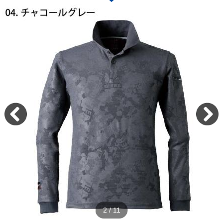
2
/
11