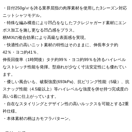
・目付250g/㎡を誇る業界屈指の肉厚素材を使用した3シーズン対応
ニットシャツモデル。
・特殊な編み構造により凹凸をなしたフクレジャガード素材にエン
ボス加工を施し更なる凹凸感をプラス。
柄MIXの複合効果により高級な表面感を実現。
・快適性の高いニット素材の特性はそのままに、伸長率タテ約
42％・ヨコ約41％、
伸長回復率（1時間後）タテ約99％・ヨコ約99％を誇るハイレベル
なストレッチ性能を発揮。型崩れが少なく寸法安定性にも優れてい
ます。
・優しい風合いも、破裂強度(693kPa)、抗ピリング性能（5級）、抗
スナッグ性能（4.5級以上）等ハイレベルな強度を併せ持つ完成度の
高い1着に仕上がっています。
・自在なスタイリングとデザイン性の高いルックスを可能とする2重
衿仕様。
・本体素材の柄はカモフラパターン。