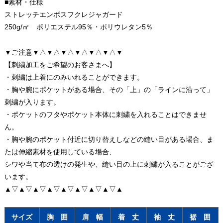
■素材・仕様
ストレッチエンボスフクレジャガード
250g/㎡ ポリエステル95％・ポリウレタン5％
▼ご注意▼△▼△▼△▼△▼△▼△▼
【刺繍加工をご希望のお客さまへ】
・刺繍は上着にのみいれることができます。
・胸や腕にポケットがある場合、その「上」の「ラインに沿って」
刺繍が入ります。
・ポケットのフタやポケット本体に刺繍を入れることはできませ
ん。
・胸や腕のポケット付近に切り替えしなどの縫い目がある場合、ま
たは伸縮素材を使用している場合、
シワや当て布の透けの発生や、縫い目の上に刺繍が入ることがござ
います。
▲▽▲▽▲▽▲▽▲▽▲▽▲▽▲▽▲
サイズ
胸 囲
肩 幅
着 丈
袖 丈
裾 囲