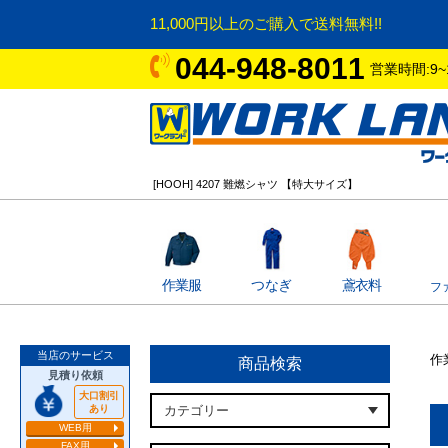
11,000円以上のご購入で送料無料!!
044-948-8011
営業時間:9~
[HOOH] 4207 難燃シャツ 【特大サイズ】
作業服
つなぎ
鳶衣料
フ
当店のサービス
作
商品検索
見積り依頼
大口割引
あり
WEB用
FAX用