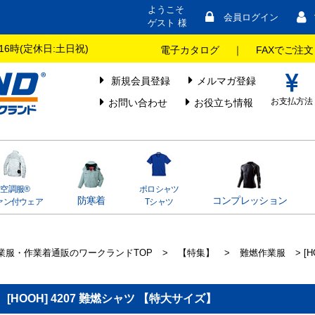
ようこそ
会員ログイン
ゲスト 様
16時(定休日:土日祝)
電子カタログ
｜
FAXでご注文
新規会員登録
メルマガ登録
お支払方法
お問い合わせ
お役立ち情報
空調服®
ポロシャツ
防寒着
コンプレッション
ァン付ウェア
Tシャツ
業服・作業着通販のワークランドTOP
>
【特集】
>
難燃作業服
> [
[HOOH] 4207 難燃シャツ 【特大サイズ】