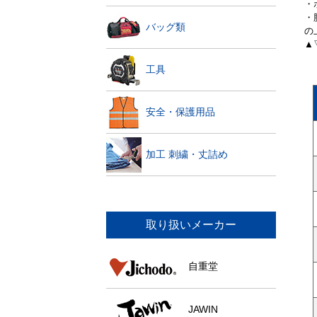
・
・
バッグ類
の
▲
工具
安全・保護用品
加工 刺繍・丈詰め
取り扱いメーカー
自重堂
JAWIN