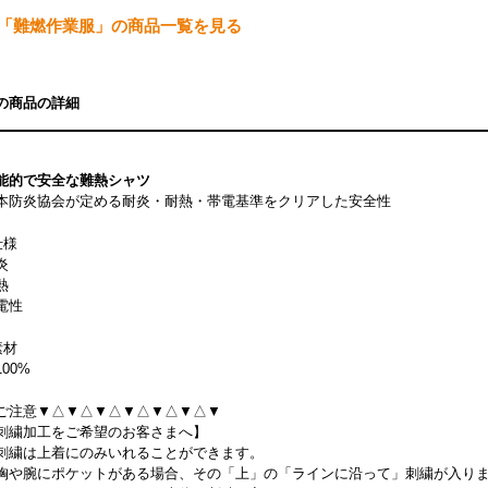
「難燃作業服」の商品一覧を見る
の商品の詳細
能的で安全な難熱シャツ
本防炎協会が定める耐炎・耐熱・帯電基準をクリアした安全性
仕様
炎
熱
電性
素材
100%
ご注意▼△▼△▼△▼△▼△▼△▼
刺繍加工をご希望のお客さまへ】
刺繍は上着にのみいれることができます。
胸や腕にポケットがある場合、その「上」の「ラインに沿って」刺繍が入り