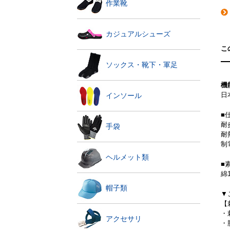
作業靴
カジュアルシューズ
こ
ソックス・靴下・軍足
機
日
インソール
■
耐
手袋
耐
制
ヘルメット類
■
綿
帽子類
▼
【
・
アクセサリ
・