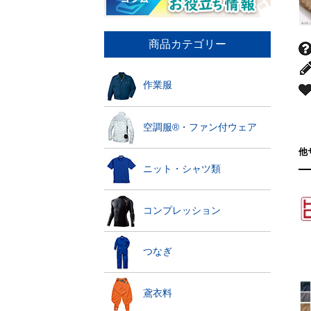
商品カテゴリー
作業服
空調服®・ファン付ウェア
他
ニット・シャツ類
コンプレッション
つなぎ
鳶衣料