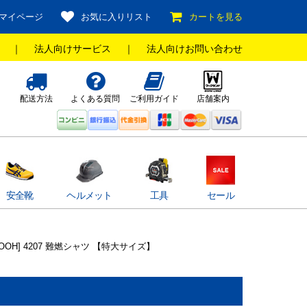
マイページ
お気に入りリスト
カートを見る
｜
法人向けサービス
｜
法人向けお問い合わせ
配送方法
よくある質問
ご利用ガイド
店舗案内
安全靴
ヘルメット
工具
セール
HOOH] 4207 難燃シャツ 【特大サイズ】