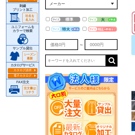
刺繍
プリント加工
社名を
名入れ
ユニフォームを
カラーで検索
～
サンプル貸出
シーズン
最新
カタログサービス
カタログ請求
電子カタログ
FAX注文
注文書は
コチラ