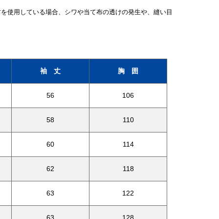
材を使用している場合、シワや当て布の透けの発生や、縫い目
袖 丈
胸 囲
56
106
58
110
60
114
62
118
63
122
63
128