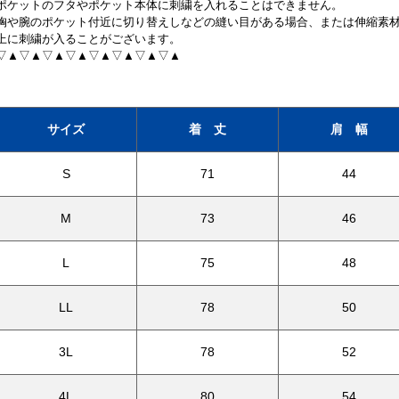
ポケットのフタやポケット本体に刺繍を入れることはできません。
胸や腕のポケット付近に切り替えしなどの縫い目がある場合、または伸縮素
上に刺繍が入ることがございます。
▽▲▽▲▽▲▽▲▽▲▽▲▽▲▽▲
サイズ
着 丈
肩 幅
S
71
44
M
73
46
L
75
48
LL
78
50
3L
78
52
4L
80
54