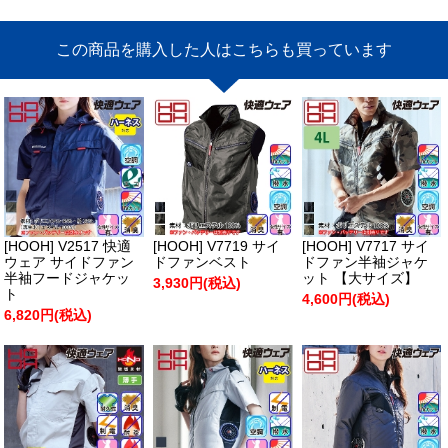
この商品を購入した人はこちらも買っています
[HOOH] V2517 快適
[HOOH] V7719 サイ
[HOOH] V7717 サイ
ウェア サイドファン
ドファンベスト
ドファン半袖ジャケ
半袖フードジャケッ
ット 【大サイズ】
3,930円(税込)
ト
4,600円(税込)
6,820円(税込)