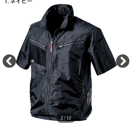
2
/
12