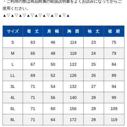
・ご利用の際は商品附属の取扱説明書をよくお読みになってからご
使用ください。
▲▽▲▽▲▽▲▽▲▽▲▽▲▽▲▽▲
サイズ
着 丈
肩 幅
胸 囲
袖 丈
裾 廻
S
63
46
114
23
75
M
65
48
118
24
79
L
67
50
122
25
84
LL
69
52
126
26
89
3L
71
54
132
27
94
4L
71
56
140
28
99
6L
71
60
156
28
109
8L
71
64
172
28
119