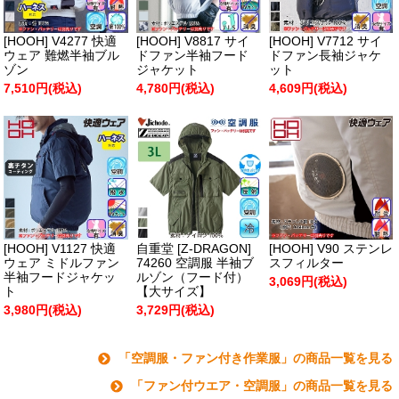
[HOOH] V4277 快適
[HOOH] V8817 サイ
[HOOH] V7712 サイ
ウェア 難燃半袖ブル
ドファン半袖フード
ドファン長袖ジャケ
ゾン
ジャケット
ット
7,510円(税込)
4,780円(税込)
4,609円(税込)
[HOOH] V1127 快適
自重堂 [Z-DRAGON]
[HOOH] V90 ステンレ
ウェア ミドルファン
74260 空調服 半袖ブ
スフィルター
半袖フードジャケッ
ルゾン（フード付）
3,069円(税込)
ト
【大サイズ】
3,980円(税込)
3,729円(税込)
「空調服・ファン付き作業服」の商品一覧を見る
「ファン付ウエア・空調服」の商品一覧を見る