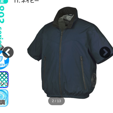
2
/
13