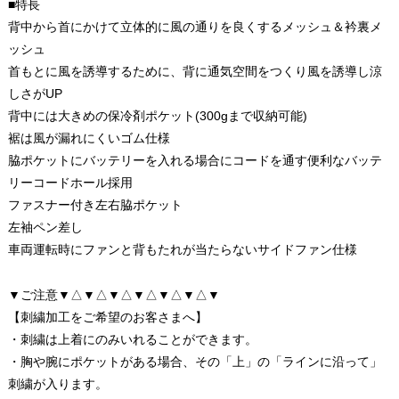
■特長
背中から首にかけて立体的に風の通りを良くするメッシュ＆衿裏メ
ッシュ
首もとに風を誘導するために、背に通気空間をつくり風を誘導し涼
しさがUP
背中には大きめの保冷剤ポケット(300gまで収納可能)
裾は風が漏れにくいゴム仕様
脇ポケットにバッテリーを入れる場合にコードを通す便利なバッテ
リーコードホール採用
ファスナー付き左右脇ポケット
左袖ペン差し
車両運転時にファンと背もたれが当たらないサイドファン仕様
▼ご注意▼△▼△▼△▼△▼△▼△▼
【刺繍加工をご希望のお客さまへ】
・刺繍は上着にのみいれることができます。
・胸や腕にポケットがある場合、その「上」の「ラインに沿って」
刺繍が入ります。