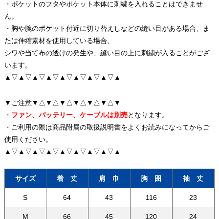
・ポケットのフタやポケット本体に刺繍を入れることはできませ
ん。
・胸や腕のポケット付近に切り替えしなどの縫い目がある場合、ま
たは伸縮素材を使用している場合、
シワや当て布の透けの発生や、縫い目の上に刺繍が入ることがござ
います。
▲▽▲▽▲▽▲▽▲▽▲▽▲▽▲▽▲
▼ご注意▼△▼△▼△▼△▼△▼△▼
・
ファン、バッテリー、ケーブルは別売
となります。
・ご利用の際は商品附属の取扱説明書をよくお読みになってからご
使用ください。
▲▽▲▽▲▽▲▽▲▽▲▽▲▽▲▽▲
サイズ
着 丈
肩 巾
胸 囲
袖 丈
S
64
43
116
23
M
66
45
120
24