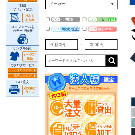
刺繍
プリント加工
社名を
名入れ
ユニフォームを
カラーで検索
～
サンプル貸出
シーズン
最新
カタログサービス
カタログ請求
電子カタログ
FAX注文
注文書は
コチラ