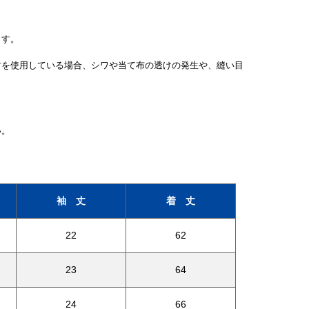
ます。
材を使用している場合、シワや当て布の透けの発生や、縫い目
い。
袖 丈
着 丈
22
62
23
64
24
66