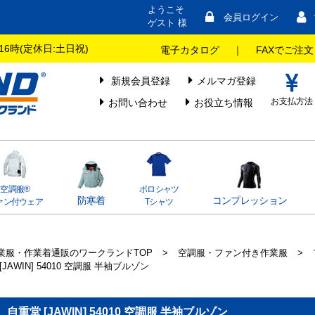
ようこそ
会員ログイン
ゲスト 様
16時(定休日:土日祝)
電子カタログ
｜
FAXでご注文
新規会員登録
メルマガ登録
お支払方法
お問い合わせ
お役立ち情報
空調服®
ポロシャツ
防寒着
コンプレッション
ァン付ウェア
Tシャツ
業服・作業着通販のワークランドTOP
>
空調服・ファン付き作業服
>
[JAWIN] 54010 空調服 半袖ブルゾン
自重堂 [JAWIN] 54010 空調服 半袖ブルゾン