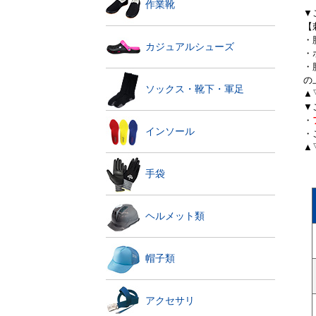
作業靴
▼
【
・
カジュアルシューズ
・
・
の
ソックス・靴下・軍足
▲
▼
・
インソール
・
▲
手袋
ヘルメット類
帽子類
アクセサリ