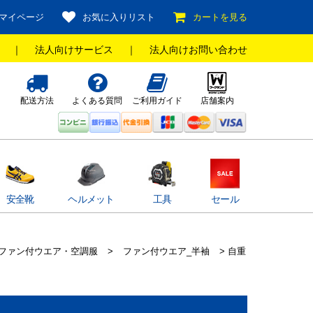
マイページ
お気に入りリスト
カートを見る
｜
法人向けサービス
｜
法人向けお問い合わせ
配送方法
よくある質問
ご利用ガイド
店舗案内
安全靴
ヘルメット
工具
セール
ファン付ウエア・空調服
>
ファン付ウエア_半袖
> 自重