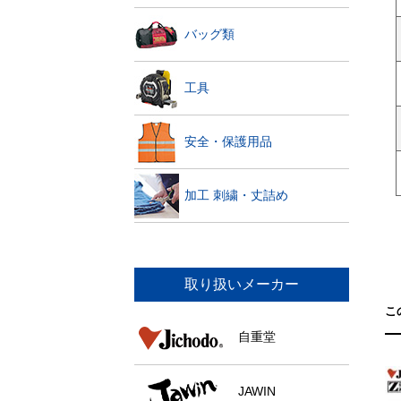
バッグ類
工具
安全・保護用品
加工 刺繍・丈詰め
取り扱いメーカー
こ
自重堂
JAWIN