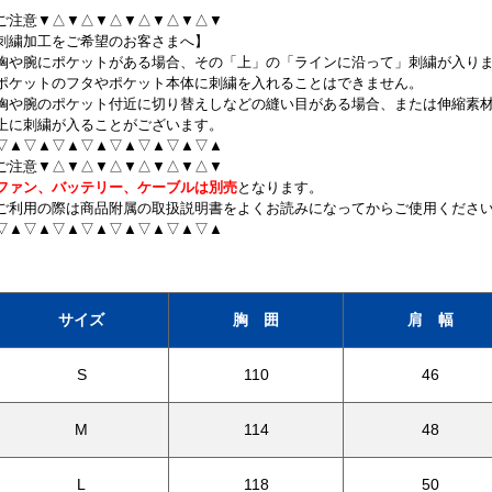
ご注意▼△▼△▼△▼△▼△▼△▼
刺繍加工をご希望のお客さまへ】
胸や腕にポケットがある場合、その「上」の「ラインに沿って」刺繍が入り
ポケットのフタやポケット本体に刺繍を入れることはできません。
胸や腕のポケット付近に切り替えしなどの縫い目がある場合、または伸縮素
上に刺繍が入ることがございます。
▽▲▽▲▽▲▽▲▽▲▽▲▽▲▽▲
ご注意▼△▼△▼△▼△▼△▼△▼
ファン、バッテリー、ケーブルは別売
となります。
ご利用の際は商品附属の取扱説明書をよくお読みになってからご使用くださ
▽▲▽▲▽▲▽▲▽▲▽▲▽▲▽▲
サイズ
胸 囲
肩 幅
S
110
46
M
114
48
L
118
50