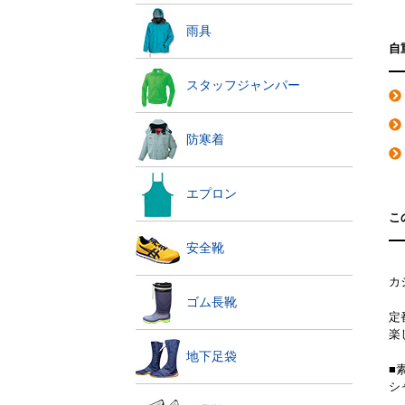
雨具
自
スタッフジャンパー
防寒着
エプロン
こ
安全靴
カ
ゴム長靴
定
楽
地下足袋
■
シ