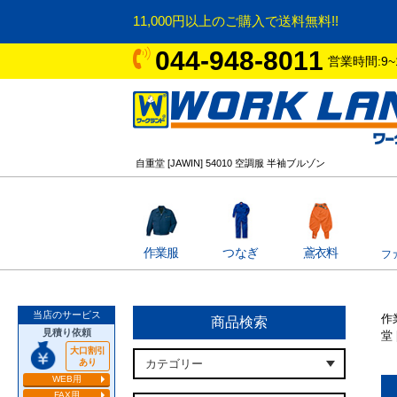
11,000円以上のご購入で送料無料!!
044-948-8011
営業時間:9~
自重堂 [JAWIN] 54010 空調服 半袖ブルゾン
作業服
つなぎ
鳶衣料
フ
当店のサービス
作
商品検索
見積り依頼
堂 
大口割引
あり
WEB用
FAX用