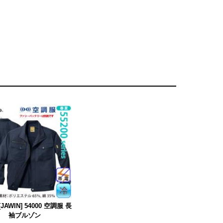
JAWIN] 54000 空調服 長
袖ブルゾン