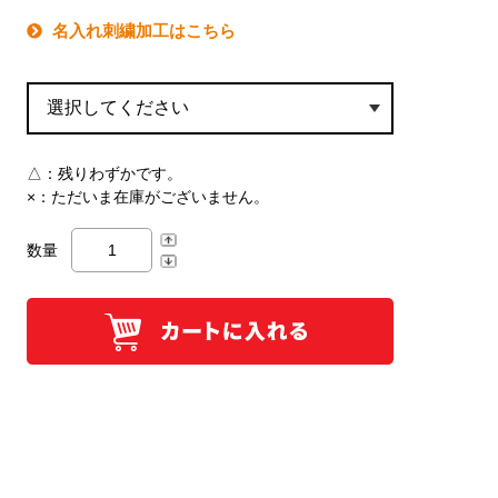
名入れ刺繍加工はこちら
△：
残りわずかです。
×：
ただいま在庫がございません。
数量