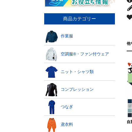
商品カテゴリー
作業服
他
空調服®・ファン付ウェア
ニット・シャツ類
コンプレッション
つなぎ
自重
鳶衣料