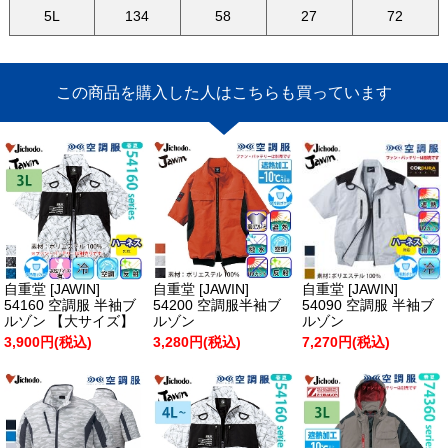
5L
134
58
27
72
この商品を購入した人はこちらも買っています
自重堂 [JAWIN]
自重堂 [JAWIN]
自重堂 [JAWIN]
54160 空調服 半袖ブ
54200 空調服半袖ブ
54090 空調服 半袖ブ
ルゾン 【大サイズ】
ルゾン
ルゾン
3,900円(税込)
3,280円(税込)
7,270円(税込)