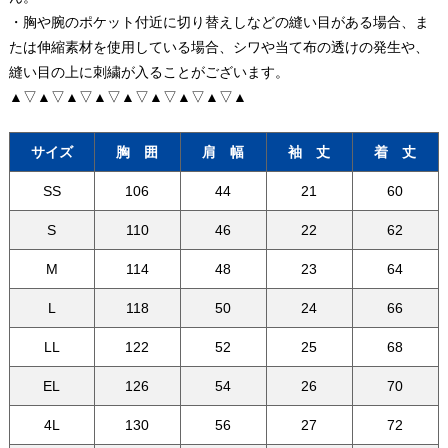
・胸や腕のポケット付近に切り替えしなどの縫い目がある場合、ま
たは伸縮素材を使用している場合、シワや当て布の透けの発生や、
縫い目の上に刺繍が入ることがございます。
▲▽▲▽▲▽▲▽▲▽▲▽▲▽▲▽▲
サイズ
胸 囲
肩 幅
袖 丈
着 丈
SS
106
44
21
60
S
110
46
22
62
M
114
48
23
64
L
118
50
24
66
LL
122
52
25
68
EL
126
54
26
70
4L
130
56
27
72