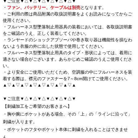
▼ご注意▼△▼△▼△▼△▼△▼△▼
・
ファン、バッテリー、ケーブルは別売
となります。
・ご利用の際は商品附属の取扱説明書をよくお読みになってからご
使用ください。
・フルハーネス型墜落制止用器具の装着においては、各取扱説明書
をご確認のうえ、正しく装着してください。
・ランヤードのショックアブソーバや巻き取り器は機能性を損なわ
ないよう衣服の外に出した状態で使用してください。
・フルハーネス型墜落制止用具のタイプ・形状によっては、着用に
適さない場合がございます。あらかじめご確認のうえご使用くださ
い。
・より安全にご使用いただくため、空調服の中にフルハーネスを装
着する際は、襟元のファスナーを7～8cm開けてご使用ください。
▲▽▲▽▲▽▲▽▲▽▲▽▲▽▲▽▲
▼ご注意▼△▼△▼△▼△▼△▼△▼
【刺繍加工をご希望のお客さまへ】
・胸や腕にポケットがある場合、その「上」の「ラインに沿って」
刺繍が入ります。
・ポケットのフタやポケット本体に刺繍を入れることはできませ
ん。