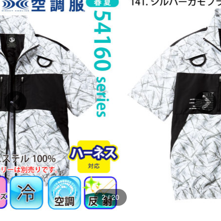
2
/
20