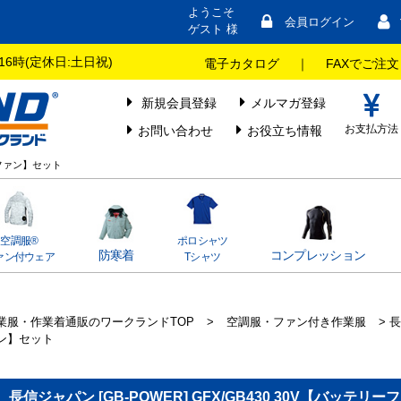
ようこそ
会員ログイン
ゲスト 様
16時(定休日:土日祝)
電子カタログ
｜
FAXでご注文
新規会員登録
メルマガ登録
お支払方法
お問い合わせ
お役立ち情報
リーファン】セット
空調服®
ポロシャツ
防寒着
コンプレッション
ァン付ウェア
Tシャツ
業服・作業着通販のワークランドTOP
>
空調服・ファン付き作業服
> 長
ン】セット
長信ジャパン [GB-POWER] GFX/GB430 30V【バッテリ