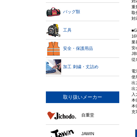
対
重量
バッグ類
取
対応
工具
■
1
業
安
安全・保護用品
J
従
加工 刺繍・丈詰め
電
使
出力
出
入力
取り扱いメーカー
本
本
充
自重堂
JAWIN