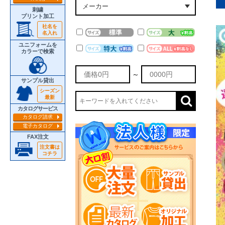
刺繍
プリント加工
社名を
名入れ
ユニフォームを
カラーで検索
～
サンプル貸出
シーズン
最新
カタログサービス
カタログ請求
電子カタログ
FAX注文
注文書は
コチラ