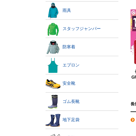
雨具
スタッフジャンパー
防寒着
エプロン
G
安全靴
ゴム長靴
長
地下足袋