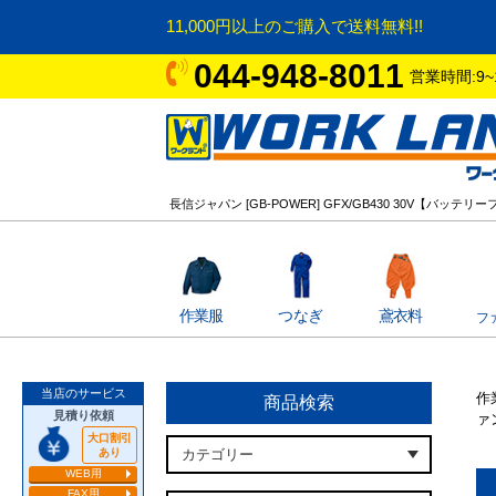
11,000円以上のご購入で送料無料!!
044-948-8011
営業時間:9~
長信ジャパン [GB-POWER] GFX/GB430 30V【バッテ
作業服
つなぎ
鳶衣料
フ
当店のサービス
作
商品検索
見積り依頼
ァ
大口割引
あり
WEB用
FAX用