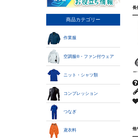
長
商品カテゴリー
作業服
空調服®・ファン付ウェア
ニット・シャツ類
コンプレッション
つなぎ
他
鳶衣料