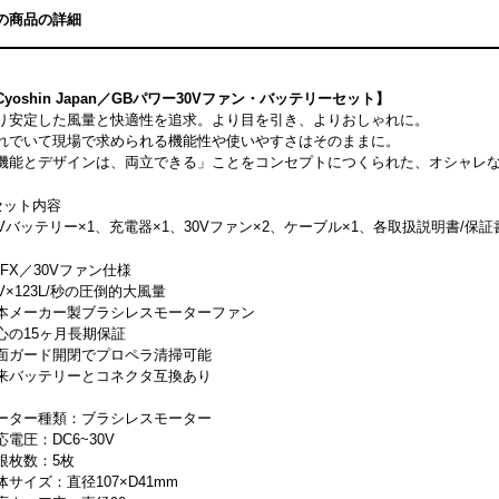
の商品の詳細
Cyoshin Japan／GBパワー30Vファン・バッテリーセット】
り安定した風量と快適性を追求。より目を引き、よりおしゃれに。
れでいて現場で求められる機能性や使いやすさはそのままに。
機能とデザインは、両立できる」ことをコンセプトにつくられた、オシャレ
セット内容
0Vバッテリー×1、充電器×1、30Vファン×2、ケーブル×1、各取扱説明書/保証
GFX／30Vファン仕様
0V×123L/秒の圧倒的大風量
本メーカー製ブラシレスモーターファン
心の15ヶ月長期保証
面ガード開閉でプロペラ清掃可能
来バッテリーとコネクタ互換あり
ーター種類：ブラシレスモーター
応電圧：DC6~30V
根枚数：5枚
体サイズ：直径107×D41mm