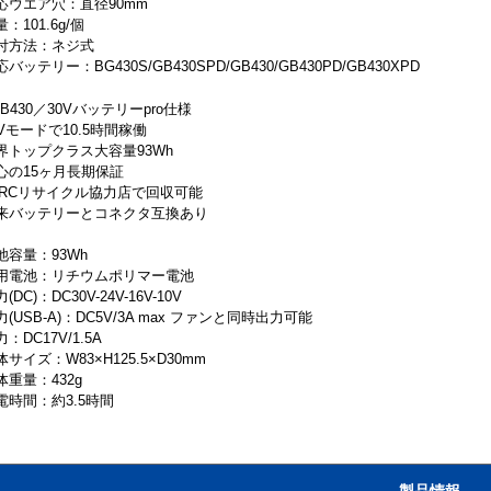
応ウエア穴：直径90mm
：101.6g/個
付方法：ネジ式
バッテリー：BG430S/GB430SPD/GB430/GB430PD/GB430XPD
GB430／30Vバッテリーpro仕様
6Vモードで10.5時間稼働
界トップクラス大容量93Wh
心の15ヶ月長期保証
BRCリサイクル協力店で回収可能
来バッテリーとコネクタ互換あり
池容量：93Wh
用電池：リチウムポリマー電池
(DC)：DC30V-24V-16V-10V
力(USB-A)：DC5V/3A max ファンと同時出力可能
：DC17V/1.5A
体サイズ：W83×H125.5×D30mm
体重量：432g
電時間：約3.5時間