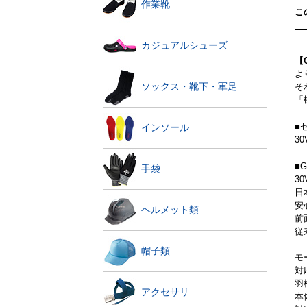
作業靴
こ
カジュアルシューズ
【
よ
ソックス・靴下・軍足
そ
「
■
インソール
3
■
手袋
3
日
安
ヘルメット類
前
従
帽子類
モ
対
羽
アクセサリ
本