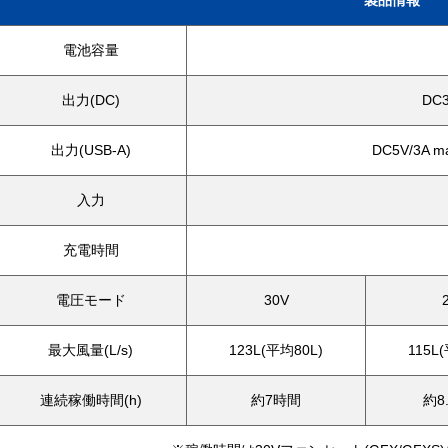
製品情報
電池容量
出力(DC)
DC3
出力(USB-A)
DC5V/3A
入力
充電時間
電圧モード
30V
最大風量(L/s)
123L(平均80L)
115L
連続稼働時間(h)
約7時間
約8