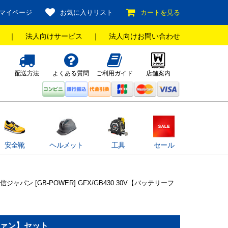
マイページ
お気に入りリスト
カートを見る
｜
法人向けサービス
｜
法人向けお問い合わせ
配送方法
よくある質問
ご利用ガイド
店舗案内
安全靴
ヘルメット
工具
セール
信ジャパン [GB-POWER] GFX/GB430 30V【バッテリーフ
ーファン】セット