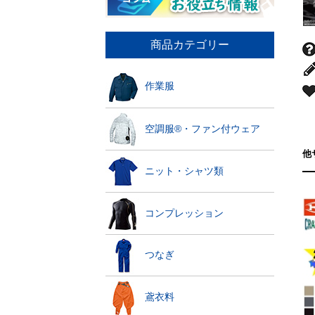
商品カテゴリー
作業服
空調服®・ファン付ウェア
他
ニット・シャツ類
コンプレッション
つなぎ
鳶衣料