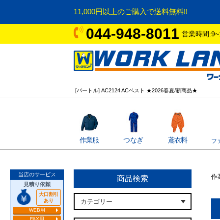
11,000円以上のご購入で送料無料!!
044-948-8011
営業時間:9~
[バートル] AC2124 ACベスト ★2026春夏/新商品★
作業服
つなぎ
鳶衣料
フ
当店のサービス
作
商品検索
見積り依頼
大口割引
あり
WEB用
FAX用