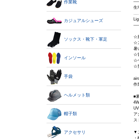
----
作業靴
生
…...
L
カジュアルシューズ
----
☆
ソックス・靴下・軍足
☆
暑
☆
インソール
☆
☆
手袋
a
作
ヘルメット類
■
4
UV
帽子類
ア
ス
▼
アクセサリ
・