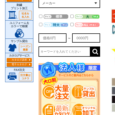
刺繍
プリント加工
社名を
名入れ
ユニフォームを
カラーで検索
～
サンプル貸出
シーズン
最新
カタログサービス
カタログ請求
電子カタログ
FAX注文
注文書は
コチラ