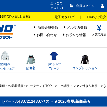
ようこそ
会員ログイン
ゲスト 様
16時(定休日:土日祝)
電子カタログ
｜
FAXでご注文
新規会員登録
メルマガ登録
お支払方法
お問い合わせ
お役立ち情報
空調服®
ポロシャツ
防寒着
コンプレッション
ァン付ウェア
Tシャツ
業服・作業着通販のワークランドTOP
>
空調服・ファン付き作業服
> [
[バートル] AC2124 ACベスト ★2026春夏/新商品★