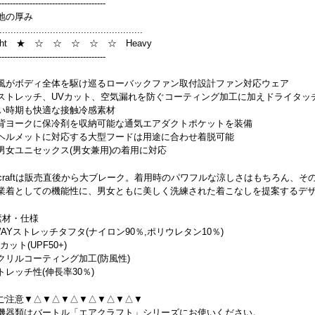
--------------------------------------
地の厚み
.................................................
ight ★ ☆ ☆ ☆ ☆ ☆ Heavy
--------------------------------------
風がボディ全体を駆け巡るローバックファン取付設計ファン対応ウェア
ストレッチ、UVカット、空気漏れを防ぐコーティング加工に加えドライタッ
い時期も快適な接触冷感素材
背ヨークに保冷剤を収納可能な通気エアダクトポケットを装備
ヘルメットに対応する大型フードは用途に合わせ着脱可能
男女ユニセックス(男女兼用)の着用に対応
ircraftは販売直後から大ブレーク。着用時のパワフルな涼しさはもちろん
業着としての機能性に、男女ともに美しく洗練された着こなしを提案するデ
素材・仕様
WAYストレッチタフタ(ナイロン90％,ポリウレタン10％)
カット(UPF50+)
クリルコーティング加工(防風性)
トレッチ性(伸長率30％)
ご注意▼△▼△▼△▼△▼△▼△▼
機器類はバートル「エアクラフト」シリーズにお使いください。