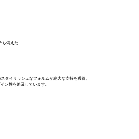
チも備えた
、そのスタイリッシュなフォルムが絶大な支持を獲得。
ザイン性を追及しています。