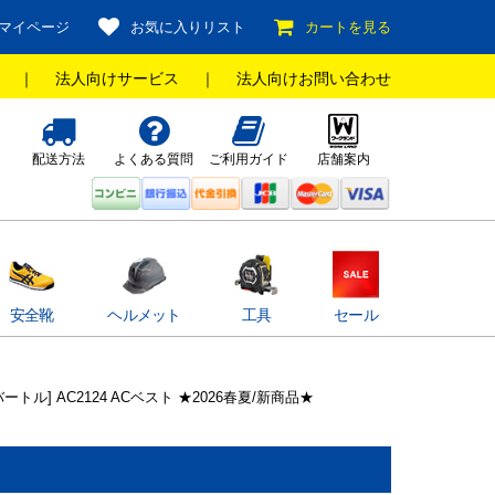
マイページ
お気に入りリスト
カートを見る
｜
法人向けサービス
｜
法人向けお問い合わせ
配送方法
よくある質問
ご利用ガイド
店舗案内
安全靴
ヘルメット
工具
セール
バートル] AC2124 ACベスト ★2026春夏/新商品★