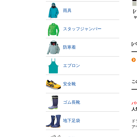
雨具
[
ャ
スタッフジャンパー
[
防寒着
エプロン
こ
安全靴
ゴム長靴
バ
人
地下足袋
ド
ア