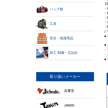
【
・
バッグ類
・
・
・
工具
・
シ
▲
安全・保護用品
▼
・
加工 刺繍・丈詰め
・
▲
取り扱いメーカー
自重堂
JAWIN