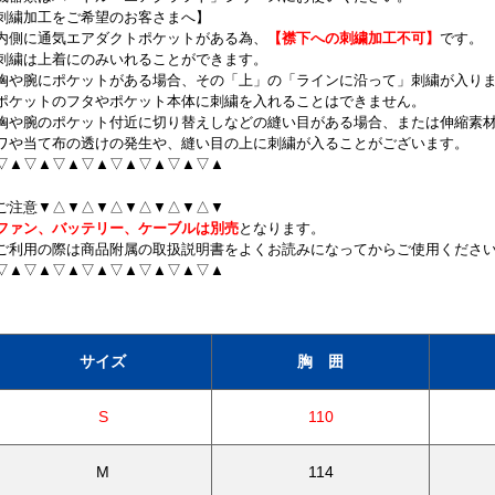
刺繍加工をご希望のお客さまへ】
内側に通気エアダクトポケットがある為、
【襟下への刺繍加工不可】
です。
刺繍は上着にのみいれることができます。
胸や腕にポケットがある場合、その「上」の「ラインに沿って」刺繍が入り
ポケットのフタやポケット本体に刺繍を入れることはできません。
胸や腕のポケット付近に切り替えしなどの縫い目がある場合、または伸縮素
ワや当て布の透けの発生や、縫い目の上に刺繍が入ることがございます。
▽▲▽▲▽▲▽▲▽▲▽▲▽▲▽▲
ご注意▼△▼△▼△▼△▼△▼△▼
ファン、バッテリー、ケーブルは別売
となります。
ご利用の際は商品附属の取扱説明書をよくお読みになってからご使用くださ
▽▲▽▲▽▲▽▲▽▲▽▲▽▲▽▲
サイズ
胸 囲
S
110
M
114