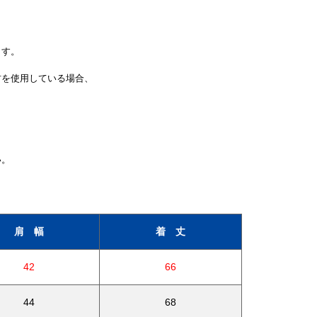
ます。
材を使用している場合、
い。
肩 幅
着 丈
42
66
44
68