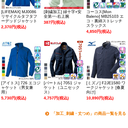
[LIFEMAX] MJ0086
[刺繍加工] 緑十字+安
コーコス[Mon
リサイクルタフタフ
全第一-右上腕
Baleno] MB25103 エ
ーデッドジャケット
コ・裏綿ストレッチ
387円(税込)
スラックス
2,370円(税込)
4,850円(税込)
[アイトス] 726 エコジ
[バートル] 7051 ジャ
[ミズノ] F2JE1580 ワ
ャケット（男女兼
ケット（ユニセック
ークジャケット [春夏
用）
ス）
向け]
5,730円(税込)
4,757円(税込)
10,890円(税込)
「加工_刺繍・丈つめ」の商品一覧を見る