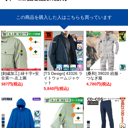
この商品を購入した人はこちらも買っています
[刺繍加工] 緑十字+安
[TS Design] 43326 ラ
[桑和] 39020 続服・
全第一-左上腕
イトウォームジャケ
つなぎ服
ット
387円(税込)
4,780円(税込)
5,840円(税込)