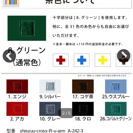
2
/
5
型番
shisyuu-cross-R-u-arm_A-242-3