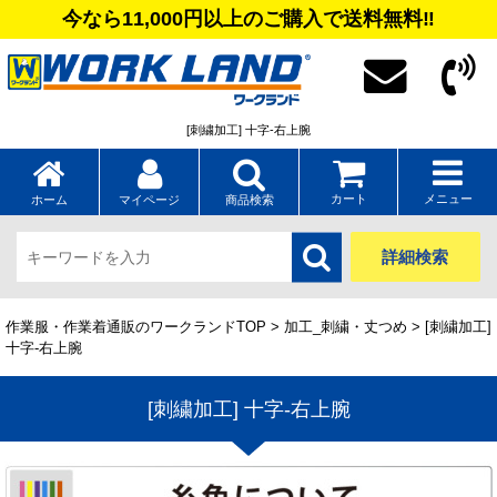
今なら11,000円以上のご購入で送料無料‼
[刺繍加工] 十字-右上腕
カート
メニュー
ホーム
マイページ
商品検索
詳細検索
作業服・作業着通販のワークランドTOP
>
加工_刺繍・丈つめ
> [刺繍加工]
十字-右上腕
[刺繍加工] 十字-右上腕