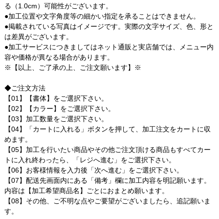
る（1.0cm）可能性がございます。
●加工位置や文字角度等の細かい指定を承ることはできません。
●掲載されている写真はイメージです。実際の文字サイズ、色、形と
は差異がございます。
●加工サービスにつきましてはネット通販と実店舗では、メニュー内
容や価格が異なる場合があります。
※【以上、ご了承の上、ご注文願います】※
◆ご注文方法
【01】【書体】をご選択下さい。
【02】【カラー】をご選択下さい。
【03】加工数量をご選択下さい。
【04】「カートに入れる」ボタンを押して、加工注文をカートに収
めます。
【05】加工を行いたい商品やその他ご注文頂ける商品もすべてカー
トに入れ終わったら、「レジへ進む」をご選択下さい。
【06】お客様情報を入力後「次へ進む」をご選択下さい。
【07】配送先画面内にある「備考」欄に加工内容を明記願います。
内容は【加工希望商品名】ごとにおまとめ願います。
【08】その他、ご不明な点やご要望がございましたら、追記願いま
す。