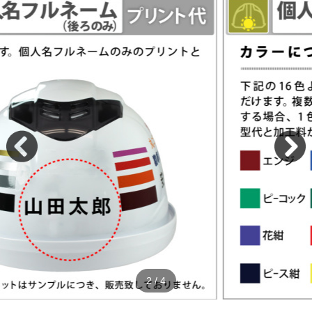
2
/
4