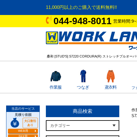
11,000円以上のご購入で送料無料!!
044-948-8011
営業時間:9~
桑和 [STUD'S] S7220 CORDURA(R) ストレッチプルオ
作業服
つなぎ
鳶衣料
フ
当店のサービス
作
商品検索
見積り依頼
S
大口割引
あり
WEB用
FAX用