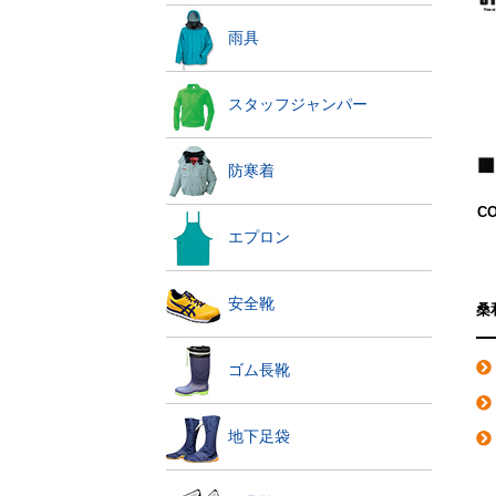
雨具
スタッフジャンパー
防寒着
C
エプロン
安全靴
桑
ゴム長靴
地下足袋