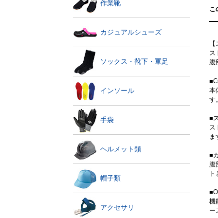
作業靴
こ
カジュアルシューズ
【
ス
ソックス・靴下・軍足
腹
■
本
インソール
す
■
手袋
ス
ま
ヘルメット類
■
腹
ト
帽子類
■
機
アクセサリ
ー