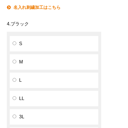
名入れ刺繍加工はこちら
4.ブラック
S
M
L
LL
3L