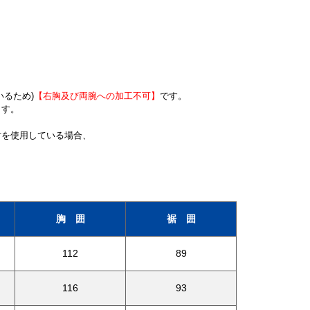
るため)
【右胸及び両腕への加工不可】
です。
ます。
材を使用している場合、
胸 囲
裾 囲
112
89
116
93