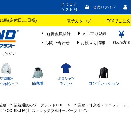
ようこそ
会員ログイン
ゲスト 様
16時(定休日:土日祝)
電子カタログ
｜
FAXでご注文
新規会員登録
メルマガ登録
お支払方法
お問い合わせ
お役立ち情報
ーバーブルゾン
空調服®
ポロシャツ
防寒着
コンプレッション
ァン付ウェア
Tシャツ
業服・作業着通販のワークランドTOP
>
作業服・作業着・ユニフォーム
7220 CORDURA(R) ストレッチプルオーバーブルゾン