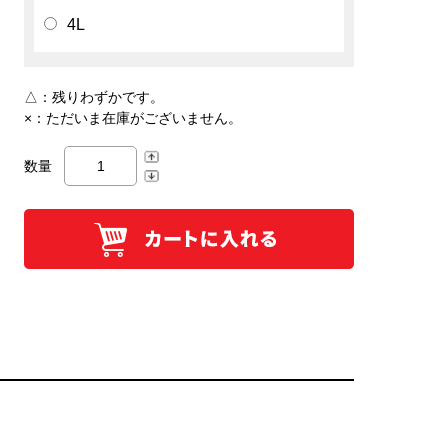
4L
△：
残りわずかです。
×：
ただいま在庫がございません。
数量