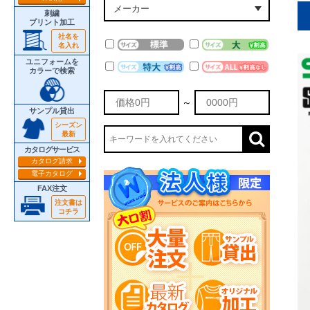
刺繍
プリント加工
社名を
名入れ
ユニフォームを
カラーで検索
～
サンプル貸出
シーズン
最新
カタログサービス
カタログ請求
電子カタログ
FAX注文
注文書は
コチラ