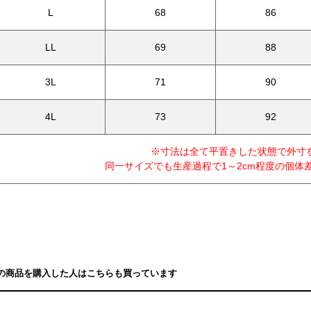
L
68
86
LL
69
88
3L
71
90
4L
73
92
※寸法は全て平置きした状態で外寸
同一サイズでも生産過程で1～2cm程度の個体
の商品を購入した人はこちらも買っています