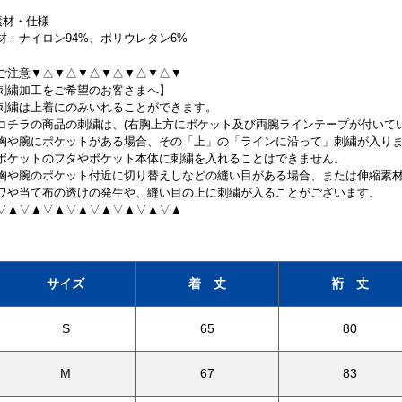
素材・仕様
材：ナイロン94%、ポリウレタン6%
ご注意▼△▼△▼△▼△▼△▼△▼
刺繍加工をご希望のお客さまへ】
刺繍は上着にのみいれることができます。
コチラの商品の刺繍は、(右胸上方にポケット及び両腕ラインテープが付いてい
胸や腕にポケットがある場合、その「上」の「ラインに沿って」刺繍が入り
ポケットのフタやポケット本体に刺繍を入れることはできません。
胸や腕のポケット付近に切り替えしなどの縫い目がある場合、または伸縮素
ワや当て布の透けの発生や、縫い目の上に刺繍が入ることがございます。
▽▲▽▲▽▲▽▲▽▲▽▲▽▲▽▲
サイズ
着 丈
裄 丈
S
65
80
M
67
83