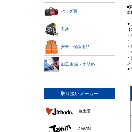
■
バッグ類
素
▼
工具
【
・
・
・
安全・保護用品
・
・
シ
加工 刺繍・丈詰め
▲
取り扱いメーカー
自重堂
JAWIN