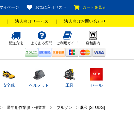
マイページ
お気に入りリスト
カートを見る
｜
法人向けサービス
｜
法人向けお問い合わせ
配送方法
よくある質問
ご利用ガイド
店舗案内
安全靴
ヘルメット
工具
セール
>
通年用作業服・作業着
>
ブルゾン
> 桑和 [STUD'S]