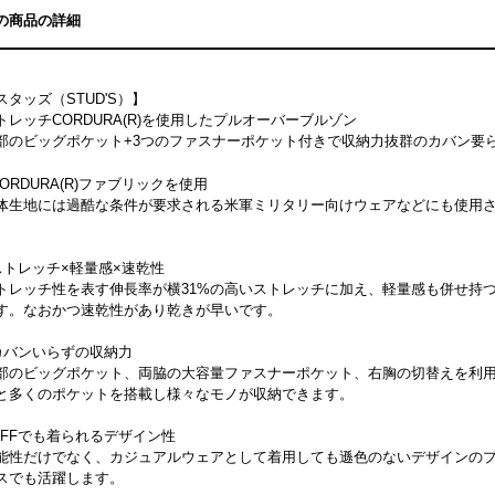
の商品の詳細
スタッズ（STUD'S）】
トレッチCORDURA(R)を使用したプルオーバーブルゾン
部のビッグポケット+3つのファスナーポケット付きで収納力抜群のカバン要
CORDURA(R)ファブリックを使用
体生地には過酷な条件が要求される米軍ミリタリー向けウェアなどにも使用される
。
ストレッチ×軽量感×速乾性
トレッチ性を表す伸長率が横31%の高いストレッチに加え、軽量感も併せ持
す。なおかつ速乾性があり乾きが早いです。
カバンいらずの収納力
部のビッグポケット、両脇の大容量ファスナーポケット、右胸の切替えを利
と多くのポケットを搭載し様々なモノが収納できます。
OFFでも着られるデザイン性
能性だけでなく、カジュアルウェアとして着用しても遜色のないデザインの
スでも活躍します。