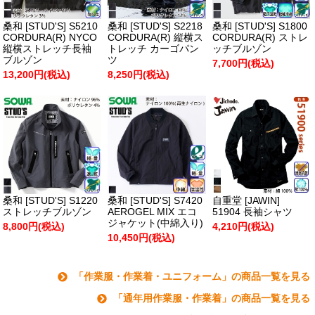
桑和 [STUD'S] S5210
桑和 [STUD'S] S2218
桑和 [STUD'S] S1800
CORDURA(R) NYCO
CORDURA(R) 縦横ス
CORDURA(R) ストレ
縦横ストレッチ長袖
トレッチ カーゴパン
ッチブルゾン
ブルゾン
ツ
7,700円(税込)
13,200円(税込)
8,250円(税込)
桑和 [STUD'S] S1220
桑和 [STUD'S] S7420
自重堂 [JAWIN]
ストレッチブルゾン
AEROGEL MIX エコ
51904 長袖シャツ
ジャケット(中綿入り)
8,800円(税込)
4,210円(税込)
10,450円(税込)
「作業服・作業着・ユニフォーム」の商品一覧を見る
「通年用作業服・作業着」の商品一覧を見る