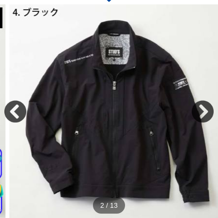
2
/
13