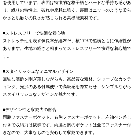
を使用しています。表面は特徴的な格子柄とハードな手持ち感があ
り、織りの特性上、破れや摩耗に強く、裏面はニットのような柔ら
かさと肌触りの良さが感じられる高機能素材です。
■ストレスフリーで快適な着心地
ストレッチ性を表す伸長率が縦29%、横17%で縦横ともに伸縮性が
あります。生地の軽さと相まってストレスフリーで快適な着心地で
す。
■スタイリッシュなミニマルデザイン
無駄な装飾を削ぎ落しながらも、高品質な素材、シャープなカッテ
ィング、光沢のある付属使いで高級感を際立たせ、シンプルながら
スタイリッシュなデザインが魅力です。
■デザイン性と収納力の融合
両脇ファスナーポケット、右胸ファスナーポケット、左袖ペン差し
付きで収納力は抜群です。両脇と胸のポケットは全てファスナー付
きなので、大事なものも安心して収納できます。