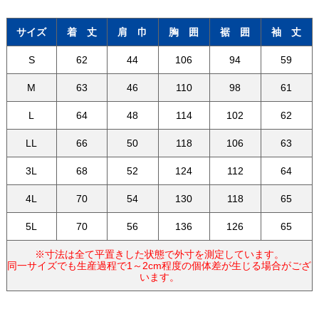
サイズ
着 丈
肩 巾
胸 囲
裾 囲
袖 丈
S
62
44
106
94
59
M
63
46
110
98
61
L
64
48
114
102
62
LL
66
50
118
106
63
3L
68
52
124
112
64
4L
70
54
130
118
65
5L
70
56
136
126
65
※寸法は全て平置きした状態で外寸を測定しています。
同一サイズでも生産過程で1～2cm程度の個体差が生じる場合がござ
います。