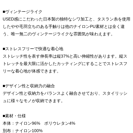
■ヴィンテージライク
USED感にこだわった日本製の独特なシワ加工と、タスラン糸を使用
したやや毛羽立ちのある手触りは他のナイロンPU素材とは全く違
う、唯一無二のヴィンテージライクな雰囲気が味わえます。
■ストレスフリーで快適な着心地
ストレッチ性を表す伸長率は縦37%と高い伸縮性があります。縦ス
トレッチを最大限に活かしたカッティングにすることでストレスフ
リーな着心地が体感できます。
■デザイン性と収納力の融合
デザイン性と収納力をバランスよく融合させており、スタイリッシ
ュに様々なモノが収納できます。
■素材・仕様
本体：ナイロン96% ポリウレタン4%
別布：ナイロン100%