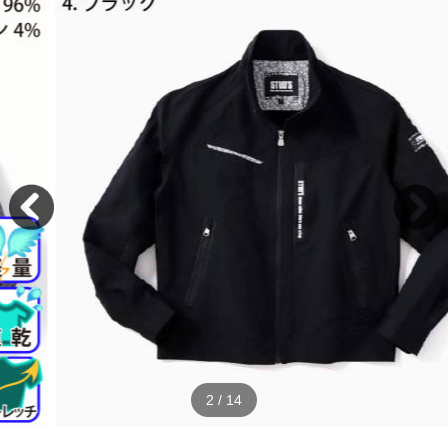
2
/
14