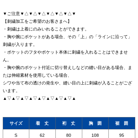
▼ご注意▼△▼△▼△▼△▼△▼△▼
【刺繍加工をご希望のお客さまへ】
・刺繍は上着にのみいれることができます。
・胸や腕にポケットがある場合、その「上」の「ラインに沿って」
刺繍が入ります。
・ポケットのフタやポケット本体に刺繍を入れることはできませ
ん。
・胸や腕のポケット付近に切り替えしなどの縫い目がある場合、ま
たは伸縮素材を使用している場合、
シワや当て布の透けの発生や、縫い目の上に刺繍が入ることがござ
います。
▲▽▲▽▲▽▲▽▲▽▲▽▲▽▲▽▲
サイズ
着 丈
裄 丈
胸 囲
裾 囲
S
62
80
108
95