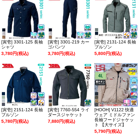
[寅壱] 3301-125 長袖
[寅壱] 3301-219 カー
[寅壱] 2131-124 長袖
シャツ
ゴパンツ
ブルゾン
3,780円(税込)
3,780円(税込)
5,800円(税込)
[寅壱] 2151-124 長袖
[寅壱] 7760-554 ライ
[HOOH] V1122 快適
ブルゾン
ダースジャケット
ウェア ミドルファン
長袖フードジャケッ
5,780円(税込)
7,880円(税込)
ト 【大サイズ】
5,790円(税込)