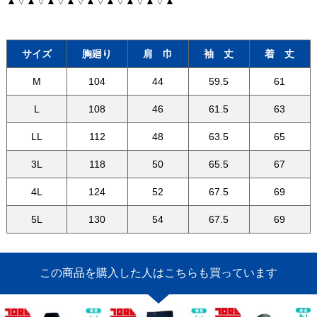
▲▽▲▽▲▽▲▽▲▽▲▽▲▽▲▽▲
サイズ
胸廻り
肩 巾
袖 丈
着 丈
M
104
44
59.5
61
L
108
46
61.5
63
LL
112
48
63.5
65
3L
118
50
65.5
67
4L
124
52
67.5
69
5L
130
54
67.5
69
この商品を購入した人はこちらも買っています