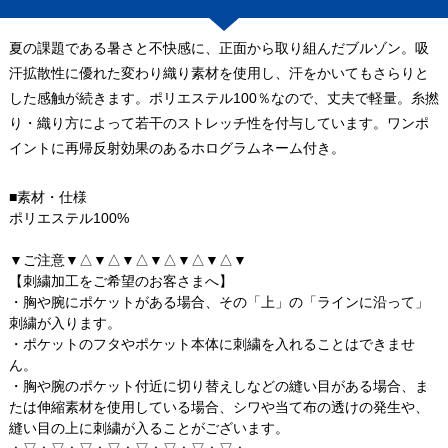
夏の課題である暑さと不快感に、正面から取り組んだブルゾン。吸
汗拡散性に優れた変わり織り素材を使用し、汗をかいてもさらりと
した感触が続きます。ポリエステル100％なので、丈夫で軽量。糸撚
り・織り方によって若干のストレッチ性を付与しています。ワンポ
イントに再帰反射効果のあるホログラムネーム付き。
■素材・仕様
ポリエステル100%
▼ご注意▼△▼△▼△▼△▼△▼△▼
【刺繍加工をご希望のお客さまへ】
・胸や腕にポケットがある場合、その「上」の「ラインに沿って」
刺繍が入ります。
・ポケットのフタやポケット本体に刺繍を入れることはできませ
ん。
・胸や腕のポケット付近に切り替えしなどの縫い目がある場合、ま
たは伸縮素材を使用している場合、シワや当て布の透けの発生や、
縫い目の上に刺繍が入ることがございます。