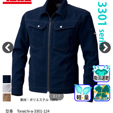
2
/
7
型番
Toraichi-a-3301-124