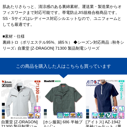
肌あたりさらっと、清涼感のある裏綿素材。運送業・製造業からオ
フィスワークまで対応可能です。帯電防止JIS規格合格商品です。
SS・Sサイズはレディース対応シルエットなので、ユニフォームと
しても最適です。
■素材・仕様
裏綿トロ（ポリエステル95%、綿5％） ◆シーズン対応商品 ↓秋冬シ
リーズ↓ 自重堂 [Z-DRAGON] 71300 製品制電シリーズ
この商品を購入した人はこちらも買っています
自重堂 [Z-DRAGON]
[ホシ服装] 686 半袖ブ
[アイトス] AZ-1942
71300 製品制電ジャ
ルゾン
半袖ジャケット（男