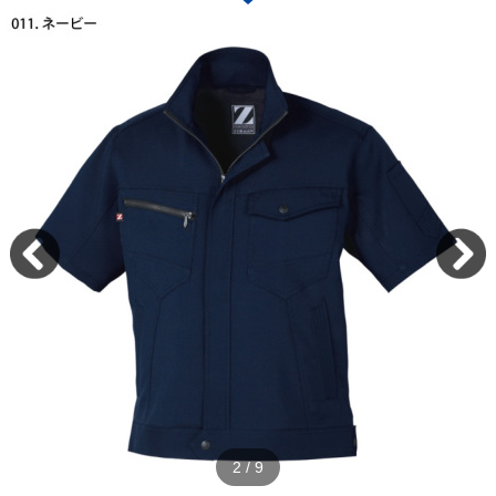
2
/
9