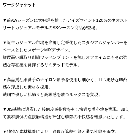
ワークジャケット
▼前AWシーズンに大好評を博したアイズマインド120％のネオスト
リートカジュアルモデルのSSシーズン商品が登場。
▼近年カジュアル市場を席捲し定番化したスタジアムジャンパーを
ベースとしたスポーツMIXデザイン。
鮮度高い縁取り刺繍ワッペンプリントを施しオフタイムにもその強
烈な存在感を発揮するリミテッドモデル。
▼高品質な細番手のナイロン原糸を使用し細かく、且つ絶妙な凹凸
感を形成した素材を採用。
繊細で優しい肌触りと高級感を放つルックスを実現。
▼JIS基準に適応した接触冷感指数を有し快適な着心地を実現。加え
て素材肌側の点接触構造が汗ばむ季節の不快感を軽減いたします。
▼独特な素材構造により、適度な遮熱性能と通気性能を両立。