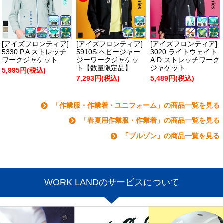
[アイズフロンティア]
[アイズフロンティア]
[アイズフロンティア]
5330 P.A ストレッチ
5910S ヘビージャー
3020 ライトウェイト
ワークジャケット
ジーワークジャケッ
A.D.ストレッチワーク
ト【数量限定品】
ジャケット
5,995円(税込)
7,293円(税込)
5,489円(税込)
「作業服・作業着・ユニフォーム」の商品一覧を見る
「春夏用作業服・作業着」の商品一覧を見る
「ブルゾン」の商品一覧を見る
WORK LANDのサービスについて