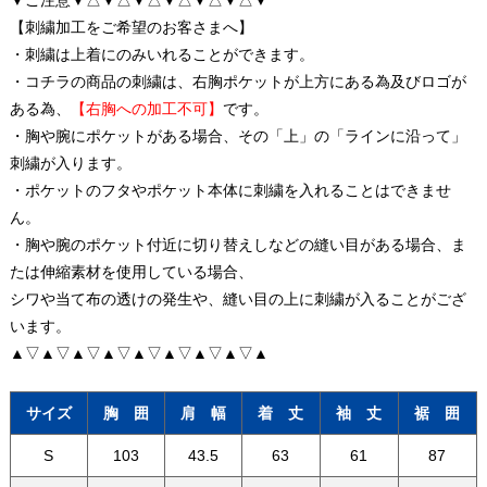
【刺繍加工をご希望のお客さまへ】
・刺繍は上着にのみいれることができます。
・コチラの商品の刺繍は、右胸ポケットが上方にある為及びロゴが
ある為、
【右胸への加工不可】
です。
・胸や腕にポケットがある場合、その「上」の「ラインに沿って」
刺繍が入ります。
・ポケットのフタやポケット本体に刺繍を入れることはできませ
ん。
・胸や腕のポケット付近に切り替えしなどの縫い目がある場合、ま
たは伸縮素材を使用している場合、
シワや当て布の透けの発生や、縫い目の上に刺繍が入ることがござ
います。
▲▽▲▽▲▽▲▽▲▽▲▽▲▽▲▽▲
サイズ
胸 囲
肩 幅
着 丈
袖 丈
裾 囲
S
103
43.5
63
61
87