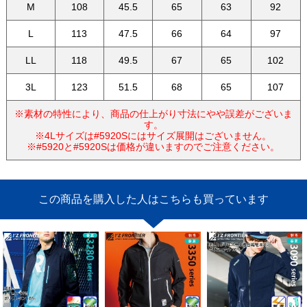
M
108
45.5
65
63
92
L
113
47.5
66
64
97
LL
118
49.5
67
65
102
3L
123
51.5
68
65
107
※素材の特性により、商品の仕上がり寸法にやや誤差がございま
す。
※4Lサイズは#5920Sにはサイズ展開はございません。
※#5920と#5920Sは価格が違いますのでご注意ください。
この商品を購入した人はこちらも買っています