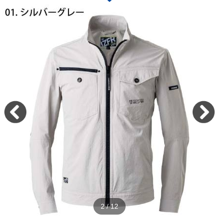
2
/
12