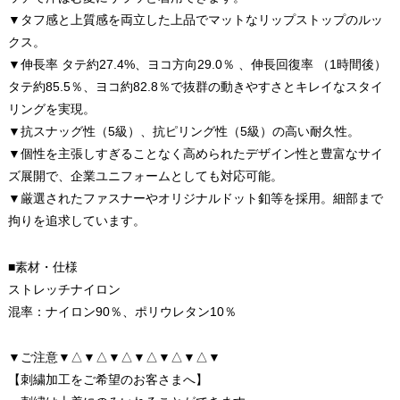
▼タフ感と上質感を両立した上品でマットなリップストップのルッ
クス。
▼伸長率 タテ約27.4%、ヨコ方向29.0％ 、伸長回復率 （1時間後）
タテ約85.5％、ヨコ約82.8％で抜群の動きやすさとキレイなスタイ
リングを実現。
▼抗スナッグ性（5級）、抗ピリング性（5級）の高い耐久性。
▼個性を主張しすぎることなく高められたデザイン性と豊富なサイ
ズ展開で、企業ユニフォームとしても対応可能。
▼厳選されたファスナーやオリジナルドット釦等を採用。細部まで
拘りを追求しています。
■素材・仕様
ストレッチナイロン
混率：ナイロン90％、ポリウレタン10％
▼ご注意▼△▼△▼△▼△▼△▼△▼
【刺繍加工をご希望のお客さまへ】