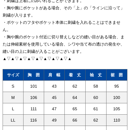
・刺繍は上着にのみいれることができます。
・胸や腕にポケットがある場合、その「上」の「ラインに沿って」
刺繍が入ります。
・ポケットのフタやポケット本体に刺繍を入れることはできませ
ん。
・胸や腕のポケット付近に切り替えしなどの縫い目がある場合、ま
たは伸縮素材を使用している場合、シワや当て布の透けの発生や、
縫い目の上に刺繍が入ることがございます。
▲▽▲▽▲▽▲▽▲▽▲▽▲▽▲▽▲
サイズ
胸 囲
肩 幅
着 丈
袖 丈
裾 囲
S
101
43
62
58
95
M
106
45
64
60
100
L
111
47
65
61
105
LL
116
49
66
62
110