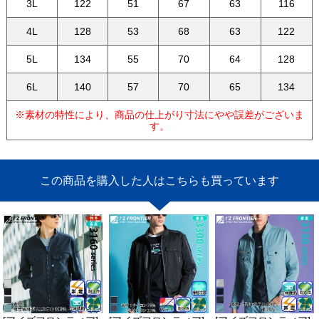
3L
122
51
67
63
116
4L
128
53
68
63
122
5L
134
55
70
64
128
6L
140
57
70
65
134
※素材の特性により、商品の仕上がり寸法にやや誤差がございま
す。
この商品を購入した人はこちらも買っています