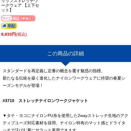
リップストレッチワ
ークウェア 【上下セ
ット】
8,833円
(税込)
この商品の詳細
スタンダードを再定義し定番の概念を覆す魅惑の指標。
新たなる伝統を築く進化したナイロンワークウェアに待望の春夏シ
ーズンモデルが登場！
#3710 ストレッチナイロンワークジャケット
▼タテ・ヨコにナイロンPU糸を使用した2wayストレッチ生地のアク
ティブユーズ対応素材を採用。ナイロン特有のマット感とドライタ
ッチで汗ばむ夏にサラッと着用できます。