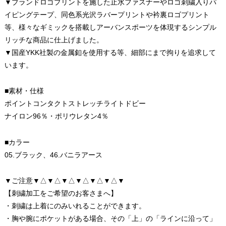
▼ブランドロゴプリントを施した止水ファスナーやロゴ刺繍入りパ
イピングテープ、同色系光沢ラバープリントや衿裏ロゴプリント
等、様々なギミックを搭載しアーバンスポーツを体現するシンプル
リッチな商品に仕上げました。
▼国産YKK社製の金属釦を使用する等、細部にまで拘りを追求して
います。
■素材・仕様
ポイントコンタクトストレッチライトドビー
ナイロン96％・ポリウレタン4％
■カラー
05.ブラック、46.バニラアース
▼ご注意▼△▼△▼△▼△▼△▼△▼
【刺繍加工をご希望のお客さまへ】
・刺繍は上着にのみいれることができます。
・胸や腕にポケットがある場合、その「上」の「ラインに沿って」