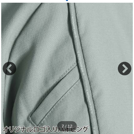
7
/
12