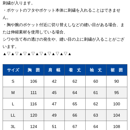
刺繍が入ります。
・ポケットのフタやポケット本体に刺繍を入れることはできませ
ん。
・胸や腕のポケット付近に切り替えしなどの縫い目がある場合、ま
たは伸縮素材を使用している場合、
シワや当て布の透けの発生や、縫い目の上に刺繍が入ることがござ
います。
▲▽▲▽▲▽▲▽▲▽▲▽▲▽▲▽▲
サイズ
胸 囲
肩 幅
着 丈
袖 丈
裾 囲
S
106
42
62
60
90
M
111
45
64
61
95
L
116
47
65
62
100
LL
120
49
66
63
104
3L
124
51
67
64
108