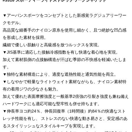
#3310 スポーティーライトストレッチワークジャケット
▼アーバンスポーツをコンセプトとした新感覚ラグジュアリーワー
クモデル。
高品質な細番手のナイロン原糸を使用し細かく、且つ絶妙な凹凸感
を形成した素材を採用。
繊細で優しい肌触りと高級感を放つルックスを実現。
▼JIS基準に適応した接触冷感指数を有し快適な着心地を実現。
加えて素材肌側の点接触構造が汗ばむ季節の不快感を軽減いたしま
す。
▼独特な素材構造により、適度な遮熱性能と通気性能を両立。
▼しなやかで軽量なライトウェイト素材ながらも、ナイロン素材特
有の着用ジワの少なさも魅力。
加えて優れた表面摩擦強度と一般基準2倍強の引裂き強度も兼ね備え
ハードワークにも適応可能な堅牢性も併せ持ちます。
▼伸長率ヨコ約24％、伸長回復率（1時間後）約84％の快適なスト
レッチ性能を有し、 ストレスのない快適な動き易さと、安定感のあ
るスタイリッシュなスタイルキープを実現します。