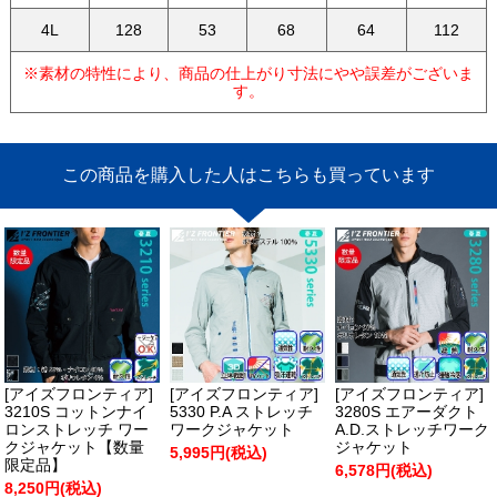
4L
128
53
68
64
112
※素材の特性により、商品の仕上がり寸法にやや誤差がございま
す。
この商品を購入した人はこちらも買っています
[アイズフロンティア]
[アイズフロンティア]
[アイズフロンティア]
3210S コットンナイ
5330 P.A ストレッチ
3280S エアーダクト
ロンストレッチ ワー
ワークジャケット
A.D.ストレッチワーク
クジャケット【数量
ジャケット
5,995円(税込)
限定品】
6,578円(税込)
8,250円(税込)