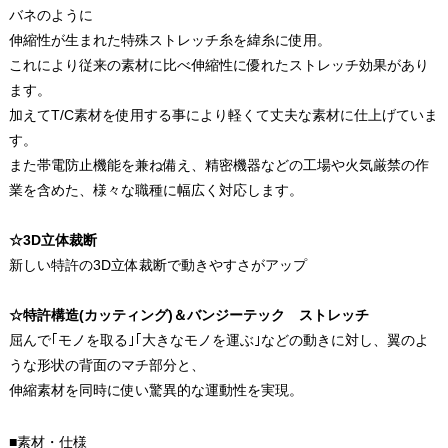
バネのように
伸縮性が生まれた特殊ストレッチ糸を緯糸に使用。
これにより従来の素材に比べ伸縮性に優れたストレッチ効果があり
ます。
加えてT/C素材を使用する事により軽くて丈夫な素材に仕上げていま
す。
また帯電防止機能を兼ね備え、精密機器などの工場や火気厳禁の作
業を含めた、様々な職種に幅広く対応します。
☆3D立体裁断
新しい特許の3D立体裁断で動きやすさがアップ
☆特許構造(カッティング)＆バンジーテック ストレッチ
屈んで｢モノを取る｣｢大きなモノを運ぶ｣などの動きに対し、翼のよ
うな形状の背面のマチ部分と、
伸縮素材を同時に使い驚異的な運動性を実現。
■素材・仕様