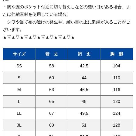
・胸や腕のポケット付近に切り替えしなどの縫い目がある場合、ま
たは伸縮素材を使用している場合、
シワや当て布の透けの発生や、縫い目の上に刺繍が入ることがご
ざいます。
▲▽▲▽▲▽▲▽▲▽▲▽▲▽▲▽▲
サイズ
着 丈
裄 丈
胸 廻
SS
58
42.5
104
S
60
44
110
M
63
46.5
116
L
65
48
120
LL
67
49.5
124
3L
69
51
128