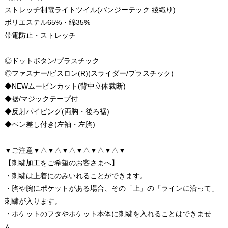
ストレッチ制電ライトツイル(バンジーテック 綾織り)
ポリエステル65%・綿35%
帯電防止・ストレッチ
◎ドットボタン/プラスチック
◎ファスナー/ビスロン(R)(スライダー/プラスチック)
◆NEWムービンカット(背中立体裁断)
◆裾/マジックテープ付
◆反射パイピング(両胸・後ろ裾)
◆ペン差し付き(左袖・左胸)
▼ご注意▼△▼△▼△▼△▼△▼△▼
【刺繍加工をご希望のお客さまへ】
・刺繍は上着にのみいれることができます。
・胸や腕にポケットがある場合、その「上」の「ラインに沿って」
刺繍が入ります。
・ポケットのフタやポケット本体に刺繍を入れることはできませ
ん。