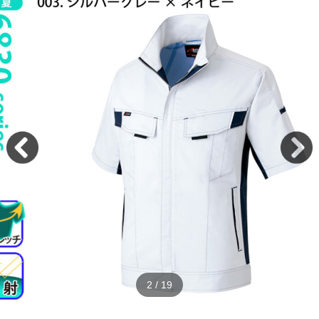
2
/
19