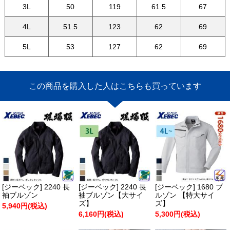
3L
50
119
61.5
67
4L
51.5
123
62
69
5L
53
127
62
69
この商品を購入した人はこちらも買っています
[ジーベック] 2240 長
[ジーベック] 2240 長
[ジーベック] 1680 ブ
袖ブルゾン
袖ブルゾン【大サイ
ルゾン 【特大サイ
ズ】
ズ】
5,940円(税込)
6,160円(税込)
5,300円(税込)