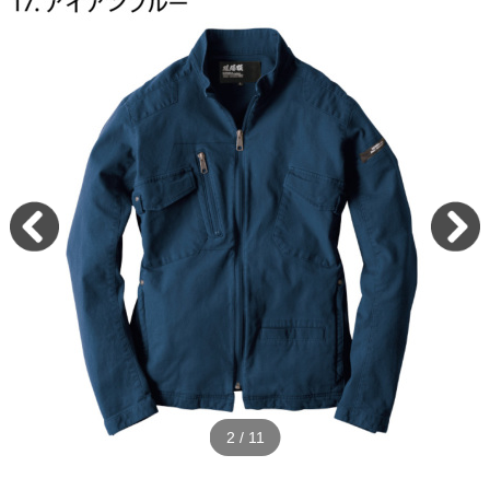
2
/
11