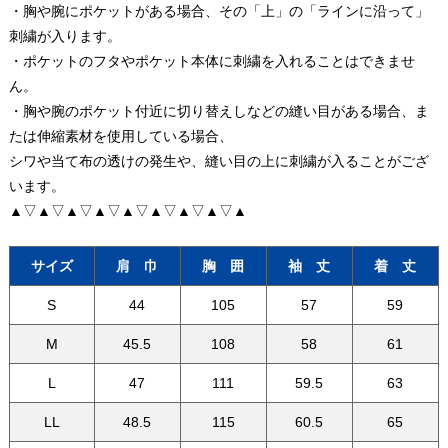
・胸や腕にポケットがある場合、その「上」の「ラインに沿って」
刺繍が入ります。
・ポケットのフタやポケット本体に刺繍を入れることはできませ
ん。
・胸や腕のポケット付近に切り替えしなどの縫い目がある場合、ま
たは伸縮素材を使用している場合、
シワや当て布の透けの発生や、縫い目の上に刺繍が入ることがござ
います。
▲▽▲▽▲▽▲▽▲▽▲▽▲▽▲▽▲
サイズ
肩 巾
胸 囲
袖 丈
着 丈
S
44
105
57
59
M
45.5
108
58
61
L
47
111
59.5
63
LL
48.5
115
60.5
65