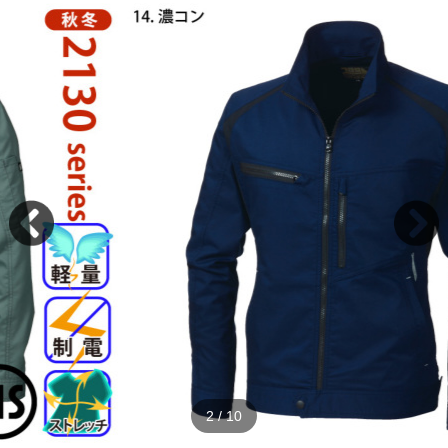
2
/
10