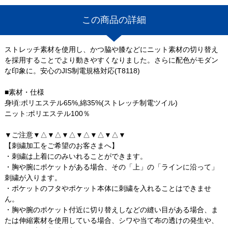
この商品の詳細
ストレッチ素材を使用し、かつ脇や膝などにニット素材の切り替え
を採用することでより動きやすくなりました。さらに配色がモダン
な印象に。安心のJIS制電規格対応(T8118)
■素材・仕様
身頃:ポリエステル65%,綿35%(ストレッチ制電ツイル)
ニット:ポリエステル100％
▼ご注意▼△▼△▼△▼△▼△▼△▼
【刺繍加工をご希望のお客さまへ】
・刺繍は上着にのみいれることができます。
・胸や腕にポケットがある場合、その「上」の「ラインに沿って」
刺繍が入ります。
・ポケットのフタやポケット本体に刺繍を入れることはできませ
ん。
・胸や腕のポケット付近に切り替えしなどの縫い目がある場合、ま
たは伸縮素材を使用している場合、シワや当て布の透けの発生や、