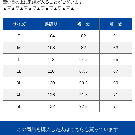
縫い目の上に刺繍が入ることがございます。
▲▽▲▽▲▽▲▽▲▽▲▽▲▽▲▽▲
サイズ
胸廻リ
裄 丈
着 丈
S
104
82
61
M
108
82
63
L
112
84.5
65
LL
116
87.5
67
3L
120
90.5
69
4L
126
91.5
71
5L
132
92.5
71
この商品を購入した人はこちらも買っています