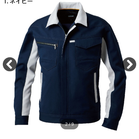
2
/
9