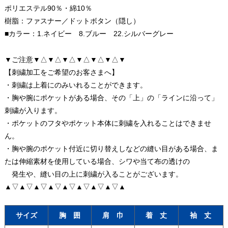
ポリエステル90％・綿10％
樹脂：ファスナー／ドットボタン（隠し）
■カラー：1.ネイビー 8.ブルー 22.シルバーグレー
▼ご注意▼△▼△▼△▼△▼△▼△▼
【刺繍加工をご希望のお客さまへ】
・刺繍は上着にのみいれることができます。
・胸や腕にポケットがある場合、その「上」の「ラインに沿って」
刺繍が入ります。
・ポケットのフタやポケット本体に刺繍を入れることはできませ
ん。
・胸や腕のポケット付近に切り替えしなどの縫い目がある場合、ま
たは伸縮素材を使用している場合、シワや当て布の透けの
発生や、縫い目の上に刺繍が入ることがございます。
▲▽▲▽▲▽▲▽▲▽▲▽▲▽▲▽▲
サイズ
胸 囲
肩 巾
着 丈
袖 丈