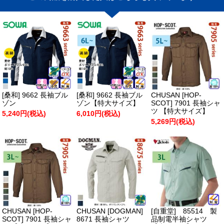
[桑和] 9662 長袖ブル
[桑和] 9662 長袖ブル
CHUSAN [HOP-
ゾン
ゾン【特大サイズ】
SCOT] 7901 長袖シャ
ツ 【特大サイズ】
5,240円(税込)
6,010円(税込)
5,269円(税込)
CHUSAN [HOP-
CHUSAN [DOGMAN]
[自重堂] 85514 製
SCOT] 7901 長袖シャ
8671 長袖シャツ
品制電半袖シャツ