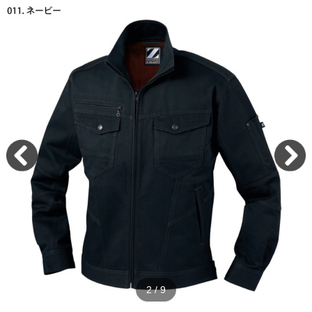
2
/
9