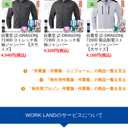
自重堂 [Z-DRAGON]
自重堂 [Z-DRAGON]
自重堂 [Z-DRAGON]
71900 ストレッチ長
71900 ストレッチ長
72000 製品制電スト
袖ジャンパー 【大サ
袖ジャンパー
レッチジャンパー
イズ】
【大サイズ】
4,320円(税込)
4,540円(税込)
4,160円(税込)
「作業服・作業着・ユニフォーム」の商品一覧を見る
「秋冬用作業服・作業着」の商品一覧を見る
「秋冬用ブルゾン_作業服・作業着」の商品一覧を見る
WORK LANDのサービスについて