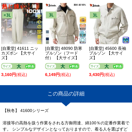
[自重堂] 41611 ニッ
[自重堂] 48090 防寒
[自重堂] 45600 長袖
カズボン 【大サイ
ブルゾン（フード
ブルゾン 【大サイ
ズ】
付） 【大サイズ】
ズ】
3,160円
(税込)
6,149円
(税込)
3,430円
(税込)
この商品の詳細
【秋冬】 41600シリーズ
溶接等の高熱を扱う作業をされる方御用達、綿100％の定番作業着で
す。 シンプルなデザインとなっておりますので、着る人を選ばずど