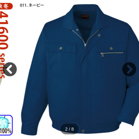
2
/
8