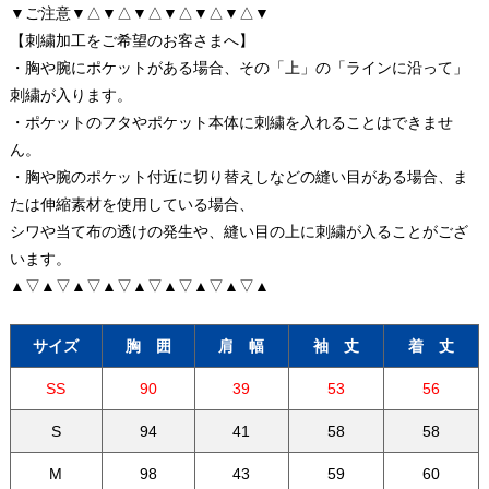
▼ご注意▼△▼△▼△▼△▼△▼△▼
【刺繍加工をご希望のお客さまへ】
・胸や腕にポケットがある場合、その「上」の「ラインに沿って」
刺繍が入ります。
・ポケットのフタやポケット本体に刺繍を入れることはできませ
ん。
・胸や腕のポケット付近に切り替えしなどの縫い目がある場合、ま
たは伸縮素材を使用している場合、
シワや当て布の透けの発生や、縫い目の上に刺繍が入ることがござ
います。
▲▽▲▽▲▽▲▽▲▽▲▽▲▽▲▽▲
サイズ
胸 囲
肩 幅
袖 丈
着 丈
SS
90
39
53
56
S
94
41
58
58
M
98
43
59
60