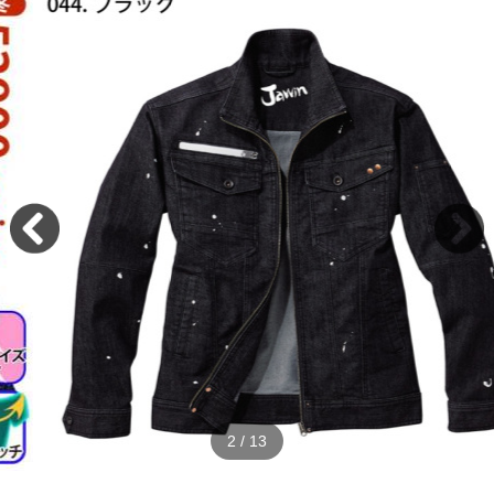
2
/
13