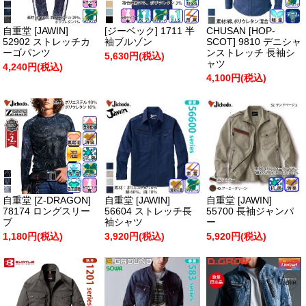
自重堂 [JAWIN]
[ジーベック] 1711 半
CHUSAN [HOP-
52902 ストレッチカ
袖ブルゾン
SCOT] 9810 デニシャ
ーゴパンツ
ンストレッチ 長袖シ
5,630円(税込)
ャツ
4,240円(税込)
4,100円(税込)
自重堂 [Z-DRAGON]
自重堂 [JAWIN]
自重堂 [JAWIN]
78174 ロングスリー
56604 ストレッチ長
55700 長袖ジャンパ
ブ
袖シャツ
ー
1,180円(税込)
3,920円(税込)
5,920円(税込)