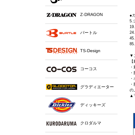
Z-DRAGON
●
5
1
2
バートル
4
8
TS-Design
▼
【
・
コーコス
・
・
・
グラディエーター
の
▲
ディッキーズ
クロダルマ