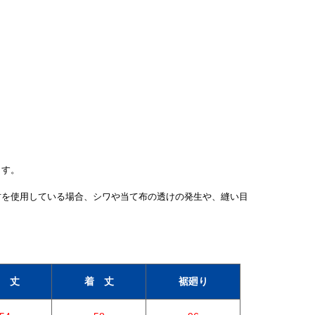
ます。
材を使用している場合、シワや当て布の透けの発生や、縫い目
 丈
着 丈
裾廻り