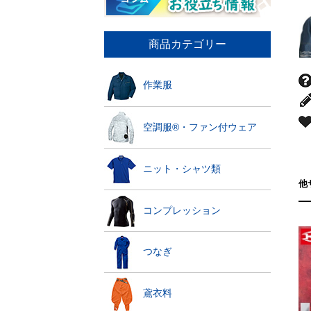
商品カテゴリー
作業服
空調服®・ファン付ウェア
ニット・シャツ類
他
コンプレッション
つなぎ
鳶衣料