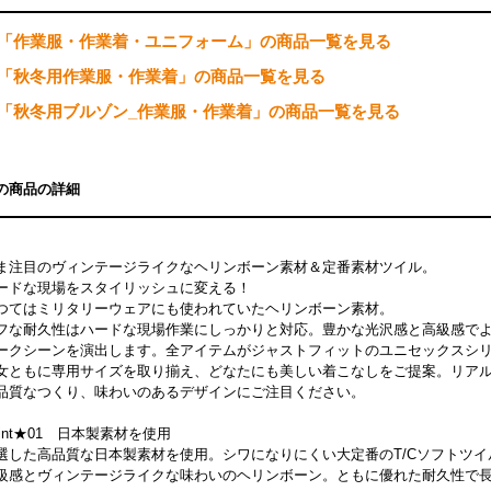
「作業服・作業着・ユニフォーム」の商品一覧を見る
「秋冬用作業服・作業着」の商品一覧を見る
「秋冬用ブルゾン_作業服・作業着」の商品一覧を見る
の商品の詳細
ま注目のヴィンテージライクなヘリンボーン素材＆定番素材ツイル。
ードな現場をスタイリッシュに変える！
つてはミリタリーウェアにも使われていたヘリンボーン素材。
フな耐久性はハードな現場作業にしっかりと対応。豊かな光沢感と高級感で
ークシーンを演出します。全アイテムがジャストフィットのユニセックスシ
女ともに専用サイズを取り揃え、どなたにも美しい着こなしをご提案。リア
品質なつくり、味わいのあるデザインにご注目ください。
oint★01 日本製素材を使用
選した高品質な日本製素材を使用。シワになりにくい大定番のT/Cソフトツイ
級感とヴィンテージライクな味わいのヘリンボーン。ともに優れた耐久性で