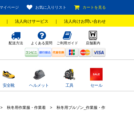
マイページ
お気に入りリスト
カートを見る
｜
法人向けサービス
｜
法人向けお問い合わせ
配送方法
よくある質問
ご利用ガイド
店舗案内
安全靴
ヘルメット
工具
セール
>
秋冬用作業服・作業着
>
秋冬用ブルゾン_作業服・作