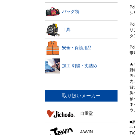
P
バッグ類
シ
P
工具
リ
タ
Po
安全・保護用品
帯
★
加工 刺繍・丈詰め
野
P
内
背
胸
取り扱いメーカー
袖
ネ
ウ
自重堂
■
ヘ
JAWIN
T