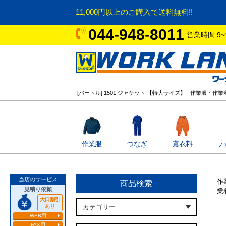
11,000円以上のご購入で送料無料!!
044-948-8011
営業時間:9~
[バートル] 1501 ジャケット 【特大サイズ】 | 作業服
作業服
つなぎ
鳶衣料
フ
当店のサービス
作
商品検索
見積り依頼
業
大口割引
あり
WEB用
FAX用