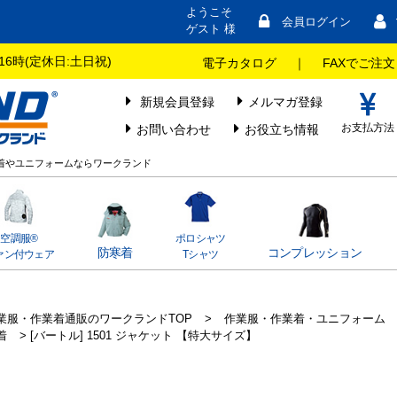
ようこそ
会員ログイン
ゲスト 様
16時(定休日:土日祝)
電子カタログ
｜
FAXでご注文
新規会員登録
メルマガ登録
お支払方法
お問い合わせ
お役立ち情報
・作業着やユニフォームならワークランド
空調服®
ポロシャツ
防寒着
コンプレッション
ァン付ウェア
Tシャツ
業服・作業着通販のワークランドTOP
>
作業服・作業着・ユニフォーム
着
> [バートル] 1501 ジャケット 【特大サイズ】