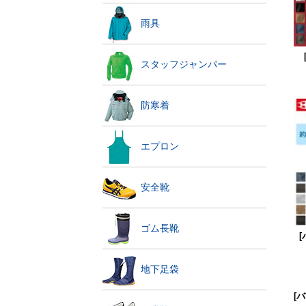
雨具
スタッフジャンパー
防寒着
エプロン
安全靴
ゴム長靴
[
地下足袋
[