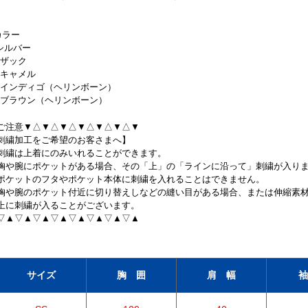
カラー
.シルバー
9.ザック
4.キャメル
5.インディゴ（ヘリンボーン）
5.ブラウン（ヘリンボーン）
ご注意▼△▼△▼△▼△▼△▼△▼
刺繍加工をご希望のお客さまへ】
刺繍は上着にのみいれることができます。
胸や腕にポケットがある場合、その「上」の「ラインに沿って」刺繍が入り
ポケットのフタやポケット本体に刺繍を入れることはできません。
胸や腕のポケット付近に切り替えしなどの縫い目がある場合、または伸縮素
上に刺繍が入ることがございます。
▽▲▽▲▽▲▽▲▽▲▽▲▽▲▽▲
サイズ
胸 囲
肩 幅
袖