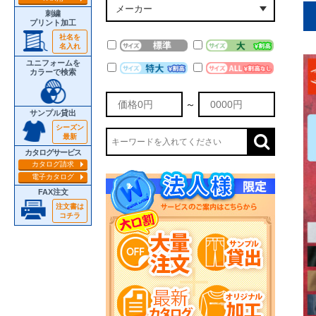
刺繍
プリント加工
社名を
名入れ
ユニフォームを
カラーで検索
～
サンプル貸出
シーズン
最新
カタログサービス
カタログ請求
電子カタログ
FAX注文
注文書は
コチラ