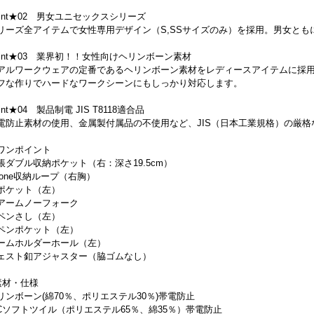
oint★02 男女ユニセックスシリーズ
リーズ全アイテムで女性専用デザイン（S,SSサイズのみ）を採用。男女と
oint★03 業界初！！女性向けヘリンボーン素材
アルワークウェアの定番であるヘリンボーン素材をレディースアイテムに採
フな作りでハードなワークシーンにもしっかり対応します。
int★04 製品制電 JIS T8118適合品
電防止素材の使用、金属製付属品の不使用など、JIS（日本工業規格）の厳格
ワンポイント
帳ダブル収納ポケット（右：深さ19.5cm）
hone収納ループ（右胸）
ポケット（左）
アームノーフォーク
ペンさし（左）
ペンポケット（左）
ームホルダーホール（左）
ェスト釦アジャスター（脇ゴムなし）
素材・仕様
リンボーン(綿70％、ポリエステル30％)帯電防止
/Cソフトツイル（ポリエステル65％、綿35％）帯電防止