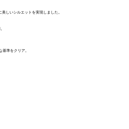
もに美しいシルエットを実現しました。
用。
な基準をクリア。