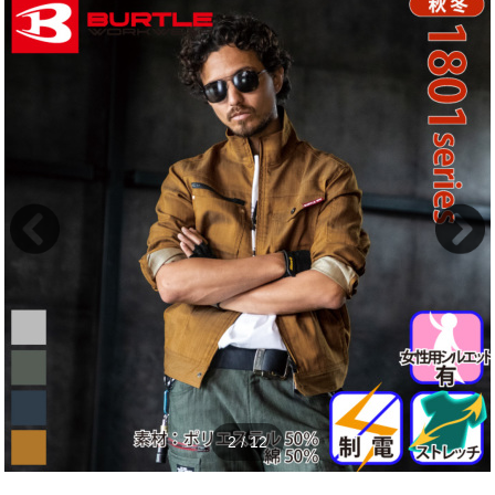
2
/
12