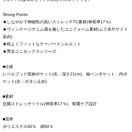
Strong Points
★しなやかで伸縮性の高いストレッチTC素材(伸長率17％)
★ヴィンテージデニム感を施したユニフォーム素材(ムラ糸片サイド
染め)
★程よくフィットなテーパードシルエット
★男女ユニセックスシリーズ
■仕様
レベルブック収納ポケット(右：深さ21cm)、袖ペンポケット、内ポ
ケット(左：ボタン止め)
■素材
交織ストレッチツイル(伸長率17％)、制電ケア設計
■混率
ポリエステル50％、綿50％