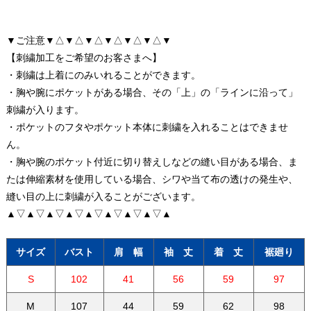
▼ご注意▼△▼△▼△▼△▼△▼△▼
【刺繍加工をご希望のお客さまへ】
・刺繍は上着にのみいれることができます。
・胸や腕にポケットがある場合、その「上」の「ラインに沿って」
刺繍が入ります。
・ポケットのフタやポケット本体に刺繍を入れることはできませ
ん。
・胸や腕のポケット付近に切り替えしなどの縫い目がある場合、ま
たは伸縮素材を使用している場合、シワや当て布の透けの発生や、
縫い目の上に刺繍が入ることがございます。
▲▽▲▽▲▽▲▽▲▽▲▽▲▽▲▽▲
サイズ
バスト
肩 幅
袖 丈
着 丈
裾廻り
S
102
41
56
59
97
M
107
44
59
62
98