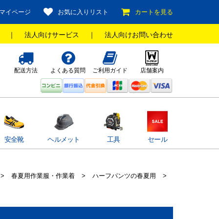
マイページ
お気に入りリスト
カートを見る
｜
法人向けサービス
｜
法人向けお問い合わせ
配送方法
よくある質問
ご利用ガイド
店舗案内
安全靴
ヘルメット
工具
セール
>
春夏用作業服・作業着
>
ハーフパンツの春夏用
>