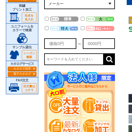
刺繍
プリント加工
社名を
名入れ
ユニフォームを
カラーで検索
～
サンプル貸出
シーズン
最新
カタログサービス
カタログ請求
電子カタログ
FAX注文
注文書は
コチラ