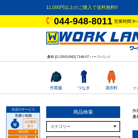
11,000円以上のご購入で送料無料!!
044-948-8011
営業時間:9~
桑和 [G.GROUND] 7148-07 ハーフパンツ
作業服
つなぎ
鳶衣料
フ
当店のサービス
作
商品検索
見積り依頼
桑和
大口割引
あり
WEB用
FAX用