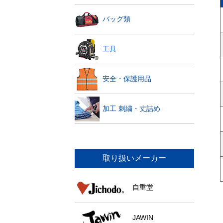
バッグ類
工具
安全・保護用品
加工 刺繍・丈詰め
取り扱いメーカー
自重堂
JAWIN