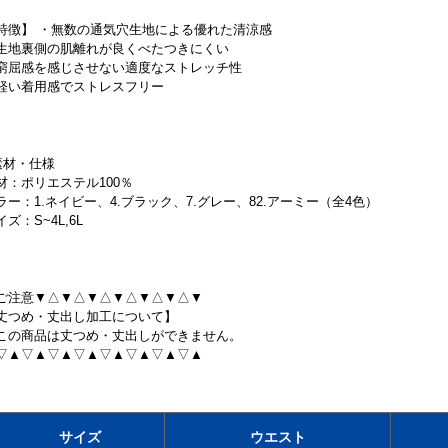
特徴】 ・無数の通気穴生地による優れた清涼感
生地裏側の肌離れが良くべたつきにくい
窮屈感を感じさせない適度なストレッチ性
軽い着用感でストレスフリー
素材・仕様
材：ポリエステル100％
ラー：1.ネイビー、4.ブラック、7.グレー、82.アーミー（全4色）
イズ：S~4L,6L
ご注意▼△▼△▼△▼△▼△▼△▼
丈つめ・丈出し加工について】
この商品は丈つめ・丈出しができません。
▽▲▽▲▽▲▽▲▽▲▽▲▽▲▽▲
サイズ
ウエスト