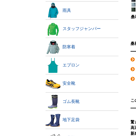
雨具
桑和
スタッフジャンパー
桑
防寒着
エプロン
安全靴
こ
ゴム長靴
地下足袋
驚
高
新