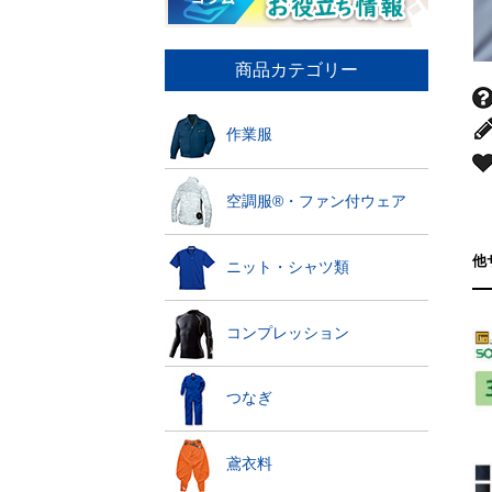
商品カテゴリー
作業服
空調服®・ファン付ウェア
他
ニット・シャツ類
コンプレッション
つなぎ
鳶衣料