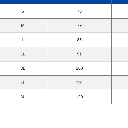
S
73
M
79
L
85
LL
91
3L
100
4L
110
6L
120