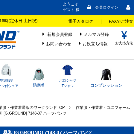
ようこそ
会員ログイン
ゲスト 様
16時(定休日:土日祝)
電子カタログ
｜
FAXでご注文
新規会員登録
メルマガ登録
お支払方法
お問い合わせ
お役立ち情報
空調服®
ポロシャツ
防寒着
コンプレッション
ァン付ウェア
Tシャツ
業服・作業着通販のワークランドTOP
>
作業服・作業着・ユニフォーム
 [G.GROUND] 7148-07 ハーフパンツ
桑和 [G.GROUND] 7148-07 ハーフパンツ