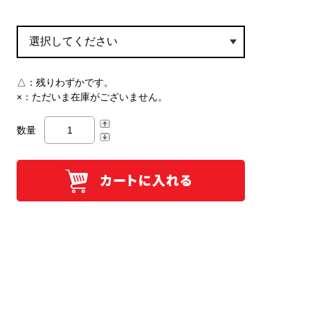
△：
残りわずかです。
×：
ただいま在庫がございません。
数量