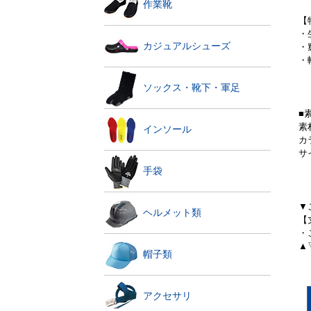
作業靴
【
・
カジュアルシューズ
・
・
ソックス・靴下・軍足
■
素
インソール
カ
サ
手袋
▼
ヘルメット類
【
・
▲
帽子類
アクセサリ