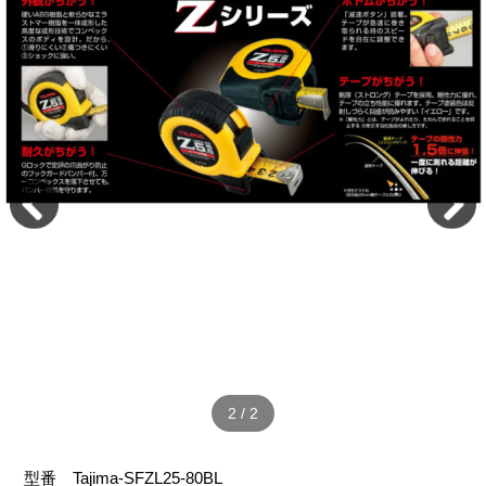
2
/
2
型番
Tajima-SFZL25-80BL