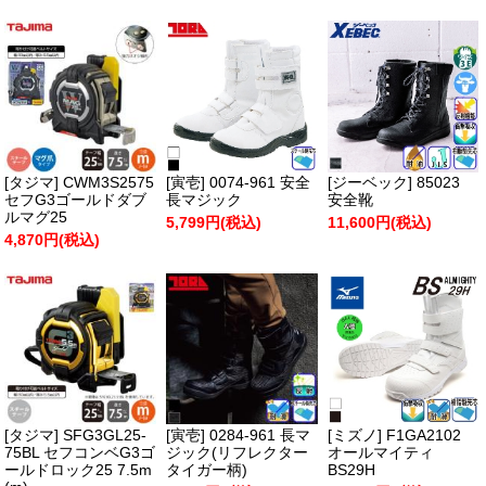
[タジマ] CWM3S2575
[寅壱] 0074-961 安全
[ジーベック] 85023
セフG3ゴールドダブ
長マジック
安全靴
ルマグ25
5,799円(税込)
11,600円(税込)
4,870円(税込)
[タジマ] SFG3GL25-
[寅壱] 0284-961 長マ
[ミズノ] F1GA2102
75BL セフコンベG3ゴ
ジック(リフレクター
オールマイティ
ールドロック25 7.5m
タイガー柄)
BS29H