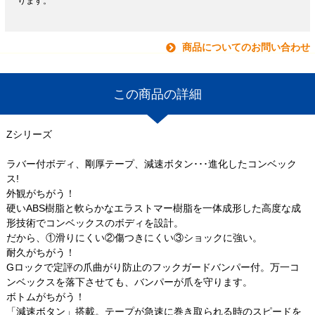
ります。
商品についてのお問い合わせ
この商品の詳細
Zシリーズ
ラバー付ボディ、剛厚テープ、減速ボタン･･･進化したコンベック
ス!
外観がちがう！
硬いABS樹脂と軟らかなエラストマー樹脂を一体成形した高度な成
形技術でコンベックスのボディを設計。
だから、①滑りにくい②傷つきにくい③ショックに強い。
耐久がちがう！
Gロックで定評の爪曲がり防止のフックガードバンパー付。万一コ
ンベックスを落下させても、バンパーが爪を守ります。
ボトムがちがう！
「減速ボタン」搭載。テープが急速に巻き取られる時のスピードを