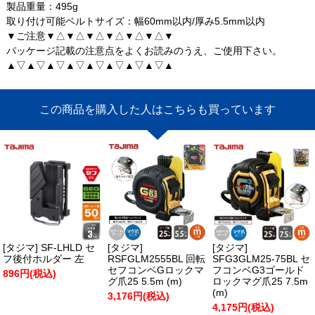
製品重量：495g
取り付け可能ベルトサイズ：幅60mm以内/厚み5.5mm以内
▼ご注意▼△▼△▼△▼△▼△▼△▼
パッケージ記載の注意点をよくお読みのうえ、ご使用下さい。
▲▽▲▽▲▽▲▽▲▽▲▽▲▽▲▽▲
この商品を購入した人はこちらも買っています
[タジマ] SF-LHLD セ
[タジマ]
[タジマ]
フ後付ホルダー 左
RSFGLM2555BL 回転
SFG3GLM25-75BL セ
セフコンベGロックマ
フコンベG3ゴールド
896円(税込)
グ爪25 5.5m (m)
ロックマグ爪25 7.5m
(m)
3,176円(税込)
4,175円(税込)