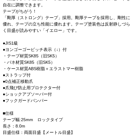
自在に調整できます。
テープがちがう！
「剛厚（ストロング）テープ」採用。剛厚テープを採用し、剛性に
優れ、テープの立ち性能に優れます。テープ塗装色は反射静しづら
く目盛が読みやすい「イエロー」です。
●JIS1級
●ヨンゴーゴーピッチ表示（↓）付
・テープ材質SK85（旧SK5）
・バネ材質SK85（旧SK5）
・ケース材質ABS樹脂＋エラストマー樹脂
●ストラップ付
●0点補正移動爪
●爪飛び防止用プロテクター付
●ショックアブソーバー付
●フックガードバンパー
■仕様
テープ幅:25mm ロックタイプ
長さ：8.0m
目盛仕様：両面目盛【メートル目盛】