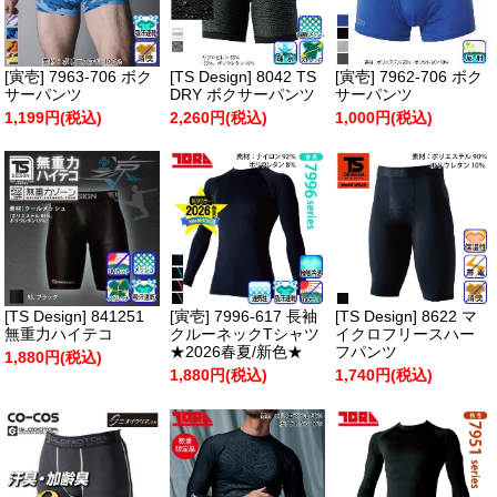
[寅壱] 7963-706 ボク
[TS Design] 8042 TS
[寅壱] 7962-706 ボク
サーパンツ
DRY ボクサーパンツ
サーパンツ
1,199円(税込)
2,260円(税込)
1,000円(税込)
[TS Design] 841251
[寅壱] 7996-617 長袖
[TS Design] 8622 マ
無重力ハイテコ
クルーネックTシャツ
イクロフリースハー
★2026春夏/新色★
フパンツ
1,880円(税込)
1,880円(税込)
1,740円(税込)