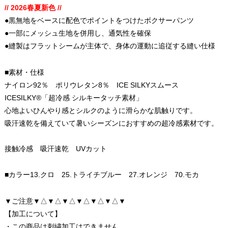
// 2026春夏新色 //
●黒無地をベースに配色でポイントをつけたボクサーパンツ
●一部にメッシュ生地を併用し、通気性を確保
●縫製はフラットシームが主体で、身体の運動に追従する縫い仕様
■素材・仕様
ナイロン92％ ポリウレタン8％ ICE SILKYスムース
ICESILKY®「超冷感 シルキータッチ素材」
心地よいひんやり感とシルクのように滑らかな肌触りです。
吸汗速乾を備えていて暑いシーズンにおすすめの超冷感素材です。
接触冷感 吸汗速乾 UVカット
■カラー13.クロ 25.トライチブルー 27.オレンジ 70.モカ
▼ご注意▼△▼△▼△▼△▼△▼△▼
【加工について】
・この商品は刺繍加工はできません。