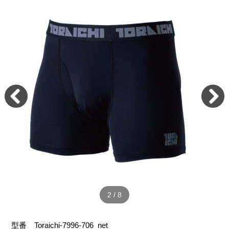
2
/
8
型番
Toraichi-7996-706_net