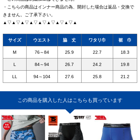
・こちらの商品はインナー商品の為、開封した場合は返品・交換で
きません。ご了承下さい。
▲▽▲▽▲▽▲▽▲▽▲▽▲▽▲▽▲
サイズ
ウエスト
脇 丈
ワタリ巾
裾 巾
M
76～84
25.9
22.7
18.3
L
84～94
26.7
24.2
19.8
LL
94～104
27.6
25.8
21.2
この商品を購入した人はこちらも買っています