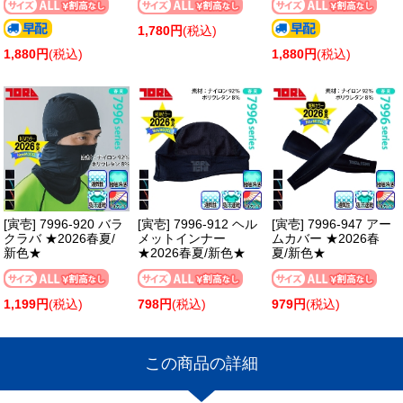
1,780円
(税込)
1,880円
(税込)
1,880円
(税込)
[寅壱] 7996-920 バラ
[寅壱] 7996-912 ヘル
[寅壱] 7996-947 アー
クラバ ★2026春夏/
メットインナー
ムカバー ★2026春
新色★
★2026春夏/新色★
夏/新色★
1,199円
(税込)
798円
(税込)
979円
(税込)
この商品の詳細