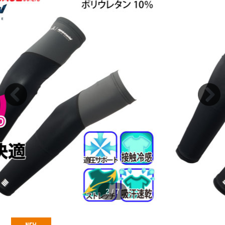
2
/
7