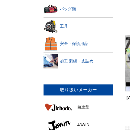
バッグ類
工具
安全・保護用品
加工 刺繍・丈詰め
取り扱いメーカー
[
自重堂
JAWIN