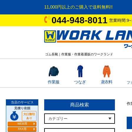
11,000円以上のご購入で送料無料!!
044-948-8011
営業時間:9~
ゴム長靴｜作業服・作業着通販のワークランド
作業服
つなぎ
鳶衣料
フ
当店のサービス
作
商品検索
見積り依頼
大口割引
あり
WEB用
FAX用