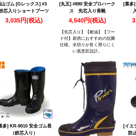
福山ゴム [Gレックス] #3
[丸五] #890 安全プロハーク
[喜多]
鉄芯入りショートブーツ
ス 先芯入り長靴
3,035円
(税込)
4,540円
(税込)
3
【先芯入り】【耐油】【フー
ド付】厨房におすすめの抗菌
仕様。水切りが良く滑りにく
い底意匠設計。
喜多] KR-9010 安全ゴム長
[イエ
（鉄芯入り）
防