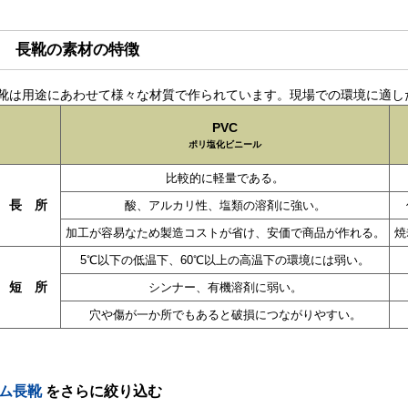
長靴の素材の特徴
靴は用途にあわせて様々な材質で作られています。現場での環境に適し
PVC
ポリ塩化ビニール
比較的に軽量である。
長 所
酸、アルカリ性、塩類の溶剤に強い。
加工が容易なため製造コストが省け、安価で商品が作れる。
焼
5℃以下の低温下、60℃以上の高温下の環境には弱い。
短 所
シンナー、有機溶剤に弱い。
穴や傷が一か所でもあると破損につながりやすい。
ム長靴
をさらに絞り込む