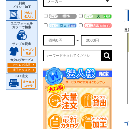
刺繍
プリント加工
社名を
名入れ
ユニフォームを
カラーで検索
長
～
サンプル貸出
シーズン
最新
カタログサービス
カタログ請求
電子カタログ
FAX注文
注文書は
コチラ
ゴ