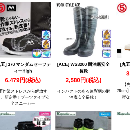
丸五] 370 マンダムセーフテ
[ACE] WS3200 耐油底安全
[丸五
ィーHigh
長靴
3
6,479円
(税込)
2,580円
(税込)
【先
29c
雨作業ストレスから解放す
インパクトのある迷彩柄の耐
房な
る、新定番！ブーツタイプ安
油底安全長靴！
全スニーカー