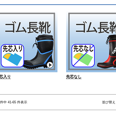
芯入り
先芯なし
5 件中 41-65 件表示
並び替え