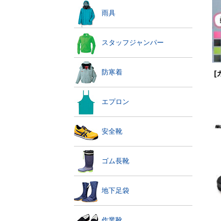
雨具
スタッフジャンパー
防寒着
[
エプロン
安全靴
ゴム長靴
地下足袋
作業靴