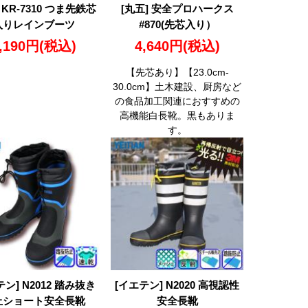
 KR-7310 つま先鉄芯
[丸五] 安全プロハークス
入りレインブーツ
#870(先芯入り）
,190円
(税込)
4,640円
(税込)
【先芯あり】【23.0cm-
30.0cm】土木建設、厨房など
の食品加工関連におすすめの
高機能白長靴。黒もありま
す。
テン] N2012 踏み抜き
[イエテン] N2020 高視認性
止ショート安全長靴
安全長靴