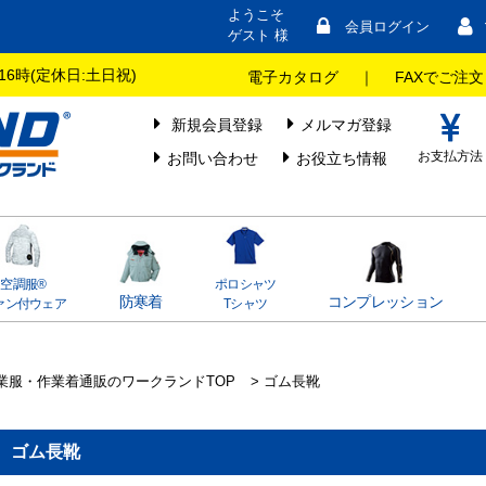
ようこそ
会員ログイン
ゲスト 様
16時(定休日:土日祝)
電子カタログ
｜
FAXでご注文
新規会員登録
メルマガ登録
お支払方法
お問い合わせ
お役立ち情報
空調服®
ポロシャツ
防寒着
コンプレッション
ァン付ウェア
Tシャツ
業服・作業着通販のワークランドTOP
> ゴム長靴
ゴム長靴