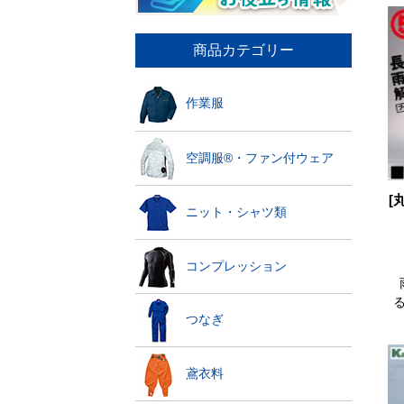
商品カテゴリー
作業服
空調服®・ファン付ウェア
[
ニット・シャツ類
コンプレッション
つなぎ
鳶衣料