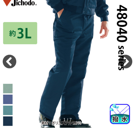
2
/
7