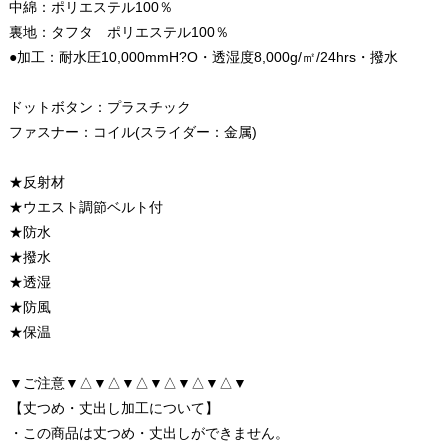
中綿：ポリエステル100％
裏地：タフタ ポリエステル100％
●加工：耐水圧10,000mmH?O・透湿度8,000g/㎡/24hrs・撥水
ドットボタン：プラスチック
ファスナー：コイル(スライダー：金属)
★反射材
★ウエスト調節ベルト付
★防水
★撥水
★透湿
★防風
★保温
▼ご注意▼△▼△▼△▼△▼△▼△▼
【丈つめ・丈出し加工について】
・この商品は丈つめ・丈出しができません。